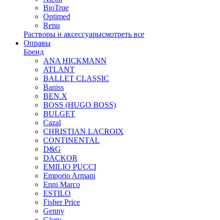
BioTrue
Optimed
Renu
Растворы и аксессуары
смотреть все
Оправы
Бренд
ANA HICKMANN
ATLANT
BALLET CLASSIC
Baniss
BEN.X
BOSS (HUGO BOSS)
BULGET
Cazal
CHRISTIAN LACROIX
CONTINENTAL
D&G
DACKOR
EMILIO PUCCI
Emporio Armani
Enni Marco
ESTILO
Fisher Price
Genny
Glory