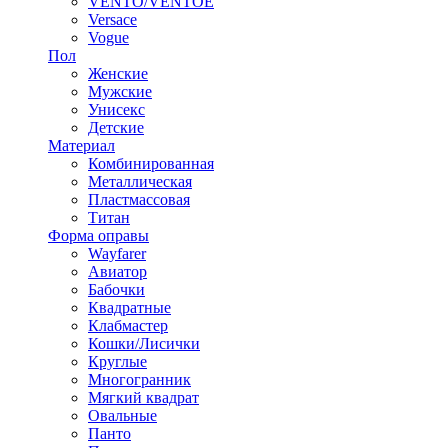
VENTO/VENTOE
Versace
Vogue
Пол
Женские
Мужские
Унисекс
Детские
Материал
Комбинированная
Металлическая
Пластмассовая
Титан
Форма оправы
Wayfarer
Авиатор
Бабочки
Квадратные
Клабмастер
Кошки/Лисички
Круглые
Многогранник
Мягкий квадрат
Овальные
Панто