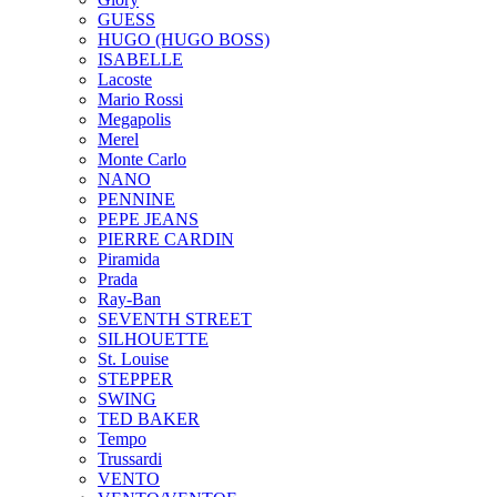
GUESS
HUGO (HUGO BOSS)
ISABELLE
Lacoste
Mario Rossi
Megapolis
Merel
Monte Carlo
NANO
PENNINE
PEPE JEANS
PIERRE CARDIN
Piramida
Prada
Ray-Ban
SEVENTH STREET
SILHOUETTE
St. Louise
STEPPER
SWING
TED BAKER
Tempo
Trussardi
VENTO