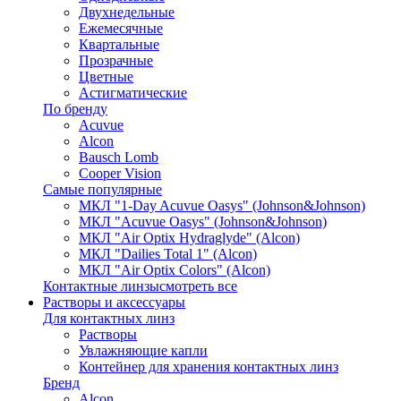
Двухнедельные
Ежемесячные
Квартальные
Прозрачные
Цветные
Астигматические
По бренду
Acuvue
Alcon
Bausch Lomb
Cooper Vision
Самые популярные
МКЛ "1-Day Acuvue Oasys" (Johnson&Johnson)
МКЛ "Acuvue Oasys" (Johnson&Johnson)
МКЛ "Air Optix Hydraglyde" (Alcon)
МКЛ "Dailies Total 1" (Alcon)
МКЛ "Air Optix Colors" (Alcon)
Контактные линзы
смотреть все
Растворы и аксессуары
Для контактных линз
Растворы
Увлажняющие капли
Контейнер для хранения контактных линз
Бренд
Alcon