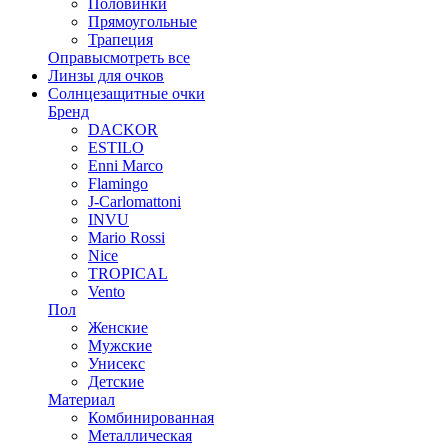
Половинки
Прямоугольные
Трапеция
Оправы
смотреть все
Линзы для очков
Солнцезащитные очки
Бренд
DACKOR
ESTILO
Enni Marco
Flamingo
J-Carlomattoni
INVU
Mario Rossi
Nice
TROPICAL
Vento
Пол
Женские
Мужские
Унисекс
Детские
Материал
Комбинированная
Металлическая