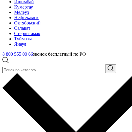
Ишимбай
Кумертау
Мелеуз
Нефтекамск
Октябрьский
Салават
Стерлитамак
Туймазы
Янаул
8 800 555 00 66
звонок бесплатный по РФ