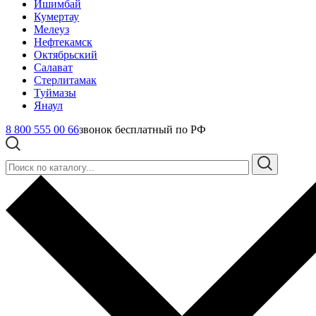
Ишимбай
Кумертау
Мелеуз
Нефтекамск
Октябрьский
Салават
Стерлитамак
Туймазы
Янаул
8 800 555 00 66
звонок бесплатный по РФ