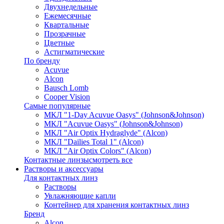
Двухнедельные
Ежемесячные
Квартальные
Прозрачные
Цветные
Астигматические
По бренду
Acuvue
Alcon
Bausch Lomb
Cooper Vision
Самые популярные
МКЛ "1-Day Acuvue Oasys" (Johnson&Johnson)
МКЛ "Acuvue Oasys" (Johnson&Johnson)
МКЛ "Air Optix Hydraglyde" (Alcon)
МКЛ "Dailies Total 1" (Alcon)
МКЛ "Air Optix Colors" (Alcon)
Контактные линзы
смотреть все
Растворы и аксессуары
Для контактных линз
Растворы
Увлажняющие капли
Контейнер для хранения контактных линз
Бренд
Alcon