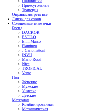
Половинки
Прямоугольные
Трапеция
Оправы
смотреть все
Линзы для очков
Солнцезащитные очки
Бренд
DACKOR
ESTILO
Enni Marco
Flamingo
J-Carlomattoni
INVU
Mario Rossi
Nice
TROPICAL
Vento
Пол
Женские
Мужские
Унисекс
Детские
Материал
Комбинированная
Металлическая