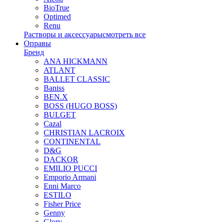
BioTrue
Optimed
Renu
Растворы и аксессуары
смотреть все
Оправы
Бренд
ANA HICKMANN
ATLANT
BALLET CLASSIC
Baniss
BEN.X
BOSS (HUGO BOSS)
BULGET
Cazal
CHRISTIAN LACROIX
CONTINENTAL
D&G
DACKOR
EMILIO PUCCI
Emporio Armani
Enni Marco
ESTILO
Fisher Price
Genny
Glory