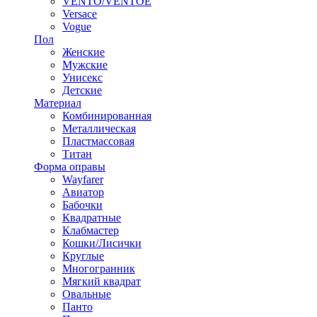
VENTO/VENTOE
Versace
Vogue
Пол
Женские
Мужские
Унисекс
Детские
Материал
Комбинированная
Металлическая
Пластмассовая
Титан
Форма оправы
Wayfarer
Авиатор
Бабочки
Квадратные
Клабмастер
Кошки/Лисички
Круглые
Многогранник
Мягкий квадрат
Овальные
Панто