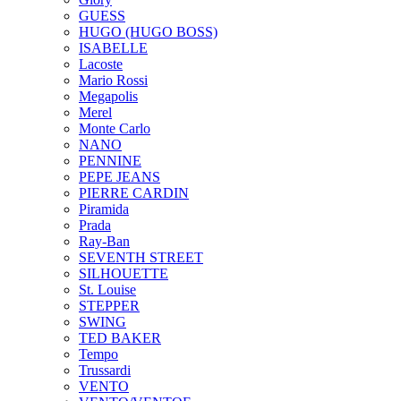
GUESS
HUGO (HUGO BOSS)
ISABELLE
Lacoste
Mario Rossi
Megapolis
Merel
Monte Carlo
NANO
PENNINE
PEPE JEANS
PIERRE CARDIN
Piramida
Prada
Ray-Ban
SEVENTH STREET
SILHOUETTE
St. Louise
STEPPER
SWING
TED BAKER
Tempo
Trussardi
VENTO