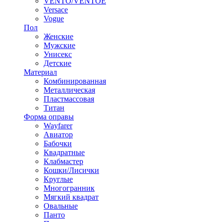
VENTO/VENTOE
Versace
Vogue
Пол
Женские
Мужские
Унисекс
Детские
Материал
Комбинированная
Металлическая
Пластмассовая
Титан
Форма оправы
Wayfarer
Авиатор
Бабочки
Квадратные
Клабмастер
Кошки/Лисички
Круглые
Многогранник
Мягкий квадрат
Овальные
Панто