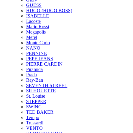
GUESS
HUGO (HUGO BOSS)
ISABELLE
Lacoste
Mario Rossi
Megapolis
Merel
Monte Carlo
NANO
PENNINE
PEPE JEANS
PIERRE CARDIN
Piramida
Prada
Ray-Ban
SEVENTH STREET
SILHOUETTE
St. Louise
STEPPER
SWING
TED BAKER
Tempo
Trussardi
VENTO