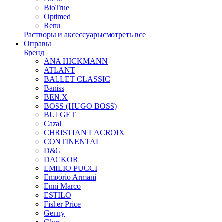
BioTrue
Optimed
Renu
Растворы и аксессуары
смотреть все
Оправы
Бренд
ANA HICKMANN
ATLANT
BALLET CLASSIC
Baniss
BEN.X
BOSS (HUGO BOSS)
BULGET
Cazal
CHRISTIAN LACROIX
CONTINENTAL
D&G
DACKOR
EMILIO PUCCI
Emporio Armani
Enni Marco
ESTILO
Fisher Price
Genny
Glory