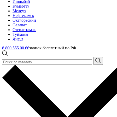
Ишимбай
Кумертау
Мелеуз
Нефтекамск
Октябрьский
Салават
Стерлитамак
Туймазы
Янаул
8 800 555 00 66
звонок бесплатный по РФ