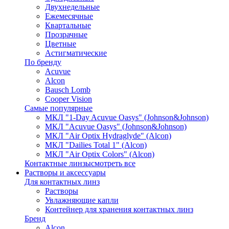
Двухнедельные
Ежемесячные
Квартальные
Прозрачные
Цветные
Астигматические
По бренду
Acuvue
Alcon
Bausch Lomb
Cooper Vision
Самые популярные
МКЛ "1-Day Acuvue Oasys" (Johnson&Johnson)
МКЛ "Acuvue Oasys" (Johnson&Johnson)
МКЛ "Air Optix Hydraglyde" (Alcon)
МКЛ "Dailies Total 1" (Alcon)
МКЛ "Air Optix Colors" (Alcon)
Контактные линзы
смотреть все
Растворы и аксессуары
Для контактных линз
Растворы
Увлажняющие капли
Контейнер для хранения контактных линз
Бренд
Alcon