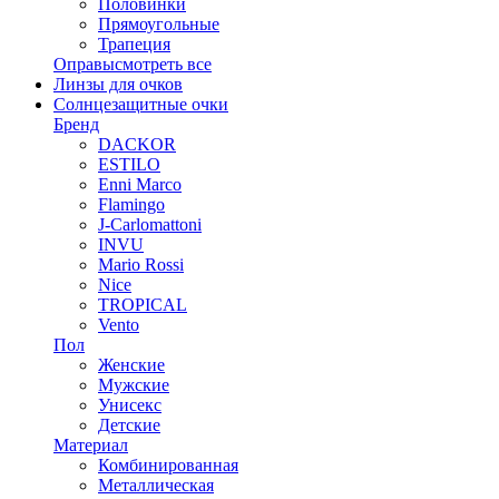
Половинки
Прямоугольные
Трапеция
Оправы
смотреть все
Линзы для очков
Солнцезащитные очки
Бренд
DACKOR
ESTILO
Enni Marco
Flamingo
J-Carlomattoni
INVU
Mario Rossi
Nice
TROPICAL
Vento
Пол
Женские
Мужские
Унисекс
Детские
Материал
Комбинированная
Металлическая