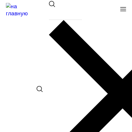
Оправа Tempo мет. 3227 С02
в наличии (До 5 шт.) *наличие товара в
конкретном салоне необходимо
уточнять отдельно
Сравнить товар
Поделиться в соц. сетях:
Заказать примерку