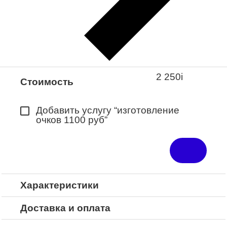
Закажите понравившуюся модель
в ближайший салон “Оптик-Экспресс”.
*Доступно для Республики
Башкортостан
2 250
i
Стоимость
Добавить услугу “изготовление
очков 1100 руб”
Характеристики
Доставка и оплата