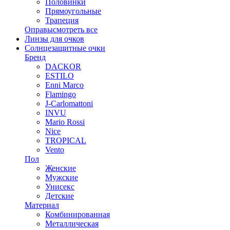
Половинки
Прямоугольные
Трапеция
Оправы
смотреть все
Линзы для очков
Солнцезащитные очки
Бренд
DACKOR
ESTILO
Enni Marco
Flamingo
J-Carlomattoni
INVU
Mario Rossi
Nice
TROPICAL
Vento
Пол
Женские
Мужские
Унисекс
Детские
Материал
Комбинированная
Металлическая