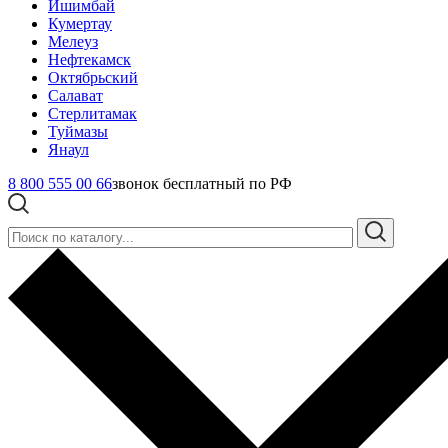
Ишимбай
Кумертау
Мелеуз
Нефтекамск
Октябрьский
Салават
Стерлитамак
Туймазы
Янаул
8 800 555 00 66
звонок бесплатный по РФ