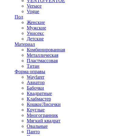
VENTO/VENTOE
Versace
Vogue
Пол
Женские
Мужские
Унисекс
Детские
Материал
Комбинированная
Металлическая
Пластмассовая
Титан
Форма оправы
Wayfarer
Авиатор
Бабочки
Квадратные
Клабмастер
Кошки/Лисички
Круглые
Многогранник
Мягкий квадрат
Овальные
Панто