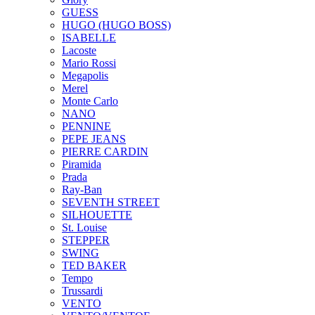
GUESS
HUGO (HUGO BOSS)
ISABELLE
Lacoste
Mario Rossi
Megapolis
Merel
Monte Carlo
NANO
PENNINE
PEPE JEANS
PIERRE CARDIN
Piramida
Prada
Ray-Ban
SEVENTH STREET
SILHOUETTE
St. Louise
STEPPER
SWING
TED BAKER
Tempo
Trussardi
VENTO