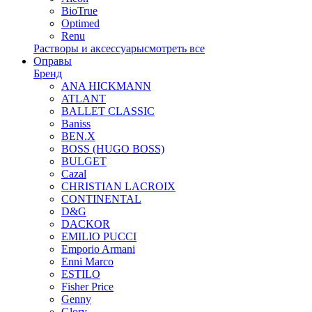
BioTrue
Optimed
Renu
Растворы и аксессуары
смотреть все
Оправы
Бренд
ANA HICKMANN
ATLANT
BALLET CLASSIC
Baniss
BEN.X
BOSS (HUGO BOSS)
BULGET
Cazal
CHRISTIAN LACROIX
CONTINENTAL
D&G
DACKOR
EMILIO PUCCI
Emporio Armani
Enni Marco
ESTILO
Fisher Price
Genny
Glory