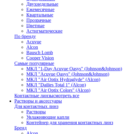
Двухнедельные
Ежемесячные
Квартальные
Прозрачные
Цветные
Астигматические
По бренду
Acuvue
Alcon
Bausch Lomb
Cooper Vision
Самые популярные
МКЛ "1-Day Acuvue Oasys" (Johnson&Johnson)
МКЛ "Acuvue Oasys" (Johnson&Johnson)
МКЛ "Air Optix Hydraglyde" (Alcon)
МКЛ "Dailies Total 1" (Alcon)
МКЛ "Air Optix Colors" (Alcon)
Контактные линзы
смотреть все
Растворы и аксессуары
Для контактных линз
Растворы
Увлажняющие капли
Контейнер для хранения контактных линз
Бренд
Alcon