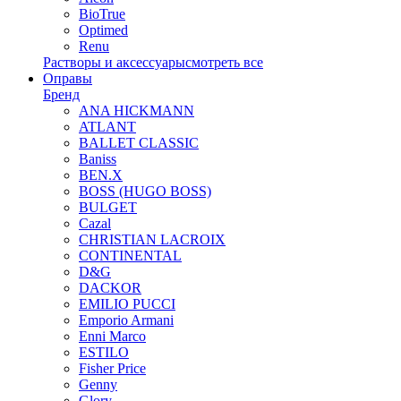
BioTrue
Optimed
Renu
Растворы и аксессуары
смотреть все
Оправы
Бренд
ANA HICKMANN
ATLANT
BALLET CLASSIC
Baniss
BEN.X
BOSS (HUGO BOSS)
BULGET
Cazal
CHRISTIAN LACROIX
CONTINENTAL
D&G
DACKOR
EMILIO PUCCI
Emporio Armani
Enni Marco
ESTILO
Fisher Price
Genny
Glory