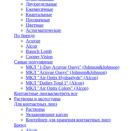
Двухнедельные
Ежемесячные
Квартальные
Прозрачные
Цветные
Астигматические
По бренду
Acuvue
Alcon
Bausch Lomb
Cooper Vision
Самые популярные
МКЛ "1-Day Acuvue Oasys" (Johnson&Johnson)
МКЛ "Acuvue Oasys" (Johnson&Johnson)
МКЛ "Air Optix Hydraglyde" (Alcon)
МКЛ "Dailies Total 1" (Alcon)
МКЛ "Air Optix Colors" (Alcon)
Контактные линзы
смотреть все
Растворы и аксессуары
Для контактных линз
Растворы
Увлажняющие капли
Контейнер для хранения контактных линз
Бренд
Alcon