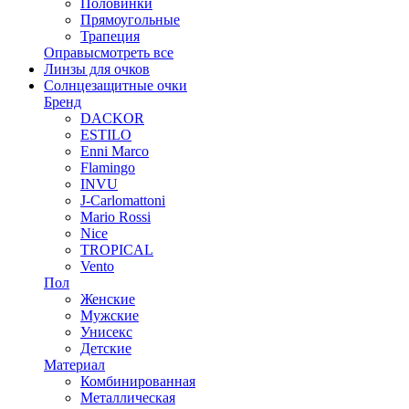
Половинки
Прямоугольные
Трапеция
Оправы
смотреть все
Линзы для очков
Солнцезащитные очки
Бренд
DACKOR
ESTILO
Enni Marco
Flamingo
INVU
J-Carlomattoni
Mario Rossi
Nice
TROPICAL
Vento
Пол
Женские
Мужские
Унисекс
Детские
Материал
Комбинированная
Металлическая