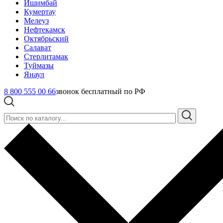
Ишимбай
Кумертау
Мелеуз
Нефтекамск
Октябрьский
Салават
Стерлитамак
Туймазы
Янаул
8 800 555 00 66
звонок бесплатный по РФ