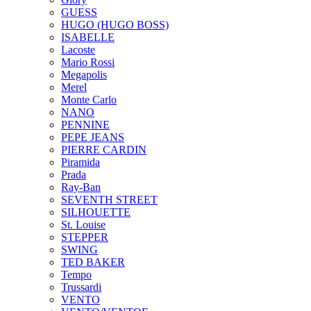
GUESS
HUGO (HUGO BOSS)
ISABELLE
Lacoste
Mario Rossi
Megapolis
Merel
Monte Carlo
NANO
PENNINE
PEPE JEANS
PIERRE CARDIN
Piramida
Prada
Ray-Ban
SEVENTH STREET
SILHOUETTE
St. Louise
STEPPER
SWING
TED BAKER
Tempo
Trussardi
VENTO