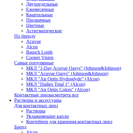
Двухнедельные
Ежемесячные
Квартальные
Прозрачные
Цветные
Астигматические
По бренду
Acuvue
Alcon
Bausch Lomb
Cooper Vision
Самые популярные
МКЛ "1-Day Acuvue Oasys" (Johnson&Johnson)
МКЛ "Acuvue Oasys" (Johnson&Johnson)
МКЛ "Air Optix Hydraglyde" (Alcon)
МКЛ "Dailies Total 1" (Alcon)
МКЛ "Air Optix Colors" (Alcon)
Контактные линзы
смотреть все
Растворы и аксессуары
Для контактных линз
Растворы
Увлажняющие капли
Контейнер для хранения контактных линз
Бренд
Alcon