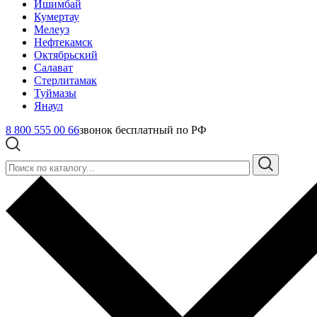
Ишимбай
Кумертау
Мелеуз
Нефтекамск
Октябрьский
Салават
Стерлитамак
Туймазы
Янаул
8 800 555 00 66
звонок бесплатный по РФ