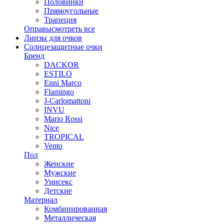
Половинки
Прямоугольные
Трапеция
Оправы
смотреть все
Линзы для очков
Солнцезащитные очки
Бренд
DACKOR
ESTILO
Enni Marco
Flamingo
J-Carlomattoni
INVU
Mario Rossi
Nice
TROPICAL
Vento
Пол
Женские
Мужские
Унисекс
Детские
Материал
Комбинированная
Металлическая