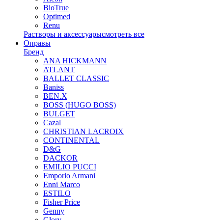
BioTrue
Optimed
Renu
Растворы и аксессуары
смотреть все
Оправы
Бренд
ANA HICKMANN
ATLANT
BALLET CLASSIC
Baniss
BEN.X
BOSS (HUGO BOSS)
BULGET
Cazal
CHRISTIAN LACROIX
CONTINENTAL
D&G
DACKOR
EMILIO PUCCI
Emporio Armani
Enni Marco
ESTILO
Fisher Price
Genny
Glory