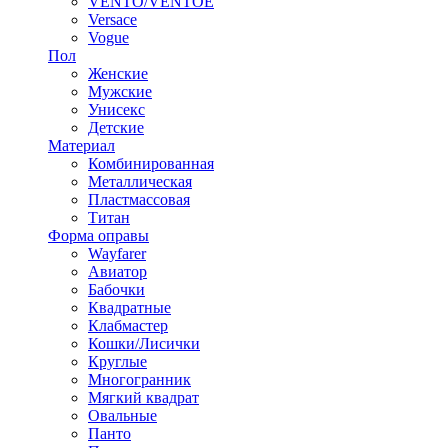
VENTO/VENTOE
Versace
Vogue
Пол
Женские
Мужские
Унисекс
Детские
Материал
Комбинированная
Металлическая
Пластмассовая
Титан
Форма оправы
Wayfarer
Авиатор
Бабочки
Квадратные
Клабмастер
Кошки/Лисички
Круглые
Многогранник
Мягкий квадрат
Овальные
Панто