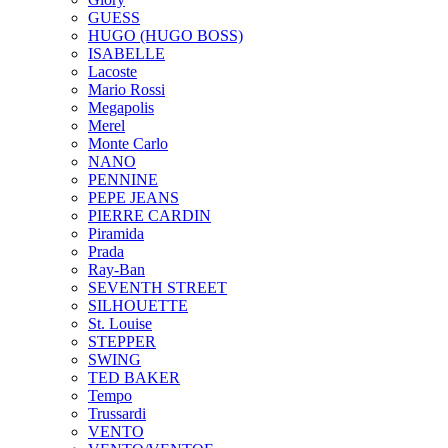
GUESS
HUGO (HUGO BOSS)
ISABELLE
Lacoste
Mario Rossi
Megapolis
Merel
Monte Carlo
NANO
PENNINE
PEPE JEANS
PIERRE CARDIN
Piramida
Prada
Ray-Ban
SEVENTH STREET
SILHOUETTE
St. Louise
STEPPER
SWING
TED BAKER
Tempo
Trussardi
VENTO