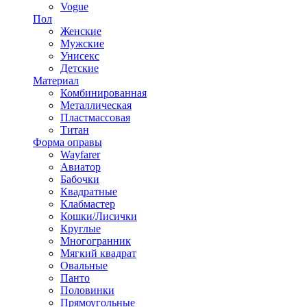
Vogue
Пол
Женские
Мужские
Унисекс
Детские
Материал
Комбинированная
Металлическая
Пластмассовая
Титан
Форма оправы
Wayfarer
Авиатор
Бабочки
Квадратные
Клабмастер
Кошки/Лисички
Круглые
Многогранник
Мягкий квадрат
Овальные
Панто
Половинки
Прямоугольные