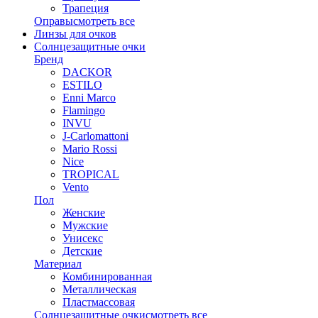
Трапеция
Оправы
смотреть все
Линзы для очков
Солнцезащитные очки
Бренд
DACKOR
ESTILO
Enni Marco
Flamingo
INVU
J-Carlomattoni
Mario Rossi
Nice
TROPICAL
Vento
Пол
Женские
Мужские
Унисекс
Детские
Материал
Комбинированная
Металлическая
Пластмассовая
Солнцезащитные очки
смотреть все