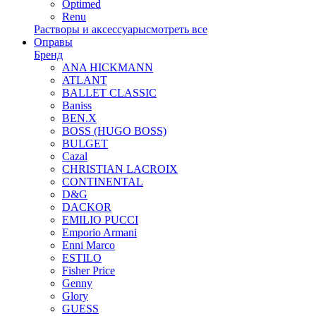
Optimed
Renu
Растворы и аксессуары
смотреть все
Оправы
Бренд
ANA HICKMANN
ATLANT
BALLET CLASSIC
Baniss
BEN.X
BOSS (HUGO BOSS)
BULGET
Cazal
CHRISTIAN LACROIX
CONTINENTAL
D&G
DACKOR
EMILIO PUCCI
Emporio Armani
Enni Marco
ESTILO
Fisher Price
Genny
Glory
GUESS