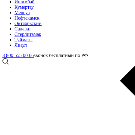
Ишимбай
Кумертау
Мелеуз
Нефтекамск
Октябрьский
Салават
Стерлитамак
Туймазы
Янаул
8 800 555 00 66
звонок бесплатный по РФ