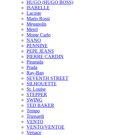
HUGO (HUGO BOSS)
ISABELLE
Lacoste
Mario Rossi
Megapolis
Merel
Monte Carlo
NANO
PENNINE
PEPE JEANS
PIERRE CARDIN
Piramida
Prada
Ray-Ban
SEVENTH STREET
SILHOUETTE
St. Louise
STEPPER
SWING
TED BAKER
Tempo
Trussardi
VENTO
VENTO/VENTOE
Versace