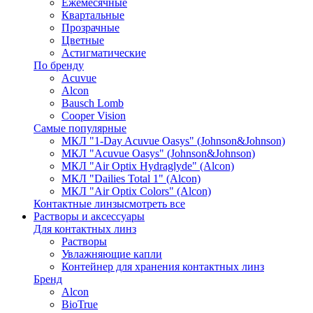
Ежемесячные
Квартальные
Прозрачные
Цветные
Астигматические
По бренду
Acuvue
Alcon
Bausch Lomb
Cooper Vision
Самые популярные
МКЛ "1-Day Acuvue Oasys" (Johnson&Johnson)
МКЛ "Acuvue Oasys" (Johnson&Johnson)
МКЛ "Air Optix Hydraglyde" (Alcon)
МКЛ "Dailies Total 1" (Alcon)
МКЛ "Air Optix Colors" (Alcon)
Контактные линзы
смотреть все
Растворы и аксессуары
Для контактных линз
Растворы
Увлажняющие капли
Контейнер для хранения контактных линз
Бренд
Alcon
BioTrue