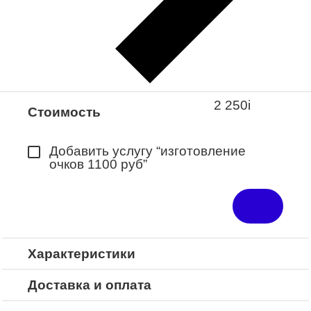
Закажите понравившуюся модель
в ближайший салон “Оптик-Экспресс”.
*Доступно для Республики
Башкортостан
2 250
i
Стоимость
Добавить услугу “изготовление
очков 1100 руб”
Характеристики
Доставка и оплата