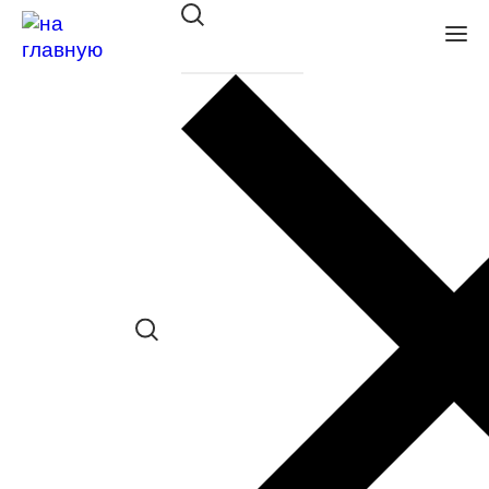
Оправа Tempo мет. TE1016 C2
в наличии (Осталась 1 шт.) *наличие
товара в конкретном салоне
необходимо уточнять отдельно
Сравнить товар
Поделиться в соц. сетях:
Заказать примерку