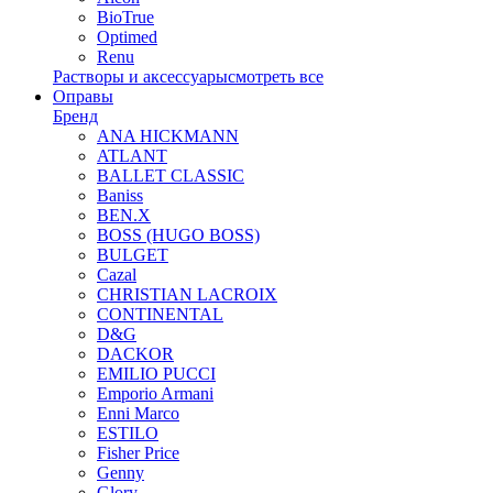
BioTrue
Optimed
Renu
Растворы и аксессуары
смотреть все
Оправы
Бренд
ANA HICKMANN
ATLANT
BALLET CLASSIC
Baniss
BEN.X
BOSS (HUGO BOSS)
BULGET
Cazal
CHRISTIAN LACROIX
CONTINENTAL
D&G
DACKOR
EMILIO PUCCI
Emporio Armani
Enni Marco
ESTILO
Fisher Price
Genny
Glory