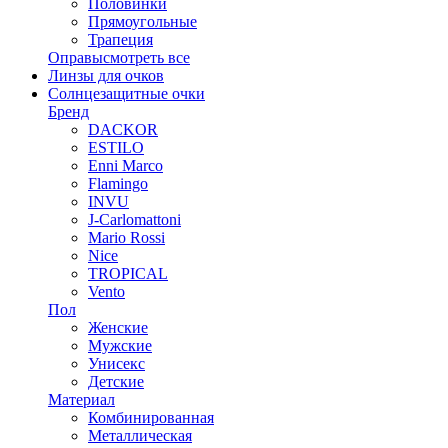
Половинки
Прямоугольные
Трапеция
Оправы
смотреть все
Линзы для очков
Солнцезащитные очки
Бренд
DACKOR
ESTILO
Enni Marco
Flamingo
INVU
J-Carlomattoni
Mario Rossi
Nice
TROPICAL
Vento
Пол
Женские
Мужские
Унисекс
Детские
Материал
Комбинированная
Металлическая