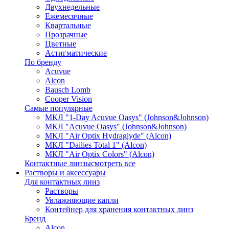
Двухнедельные
Ежемесячные
Квартальные
Прозрачные
Цветные
Астигматические
По бренду
Acuvue
Alcon
Bausch Lomb
Cooper Vision
Самые популярные
МКЛ "1-Day Acuvue Oasys" (Johnson&Johnson)
МКЛ "Acuvue Oasys" (Johnson&Johnson)
МКЛ "Air Optix Hydraglyde" (Alcon)
МКЛ "Dailies Total 1" (Alcon)
МКЛ "Air Optix Colors" (Alcon)
Контактные линзы
смотреть все
Растворы и аксессуары
Для контактных линз
Растворы
Увлажняющие капли
Контейнер для хранения контактных линз
Бренд
Alcon