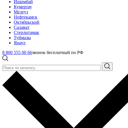
Ишимбай
Кумертау
Мелеуз
Нефтекамск
Октябрьский
Салават
Стерлитамак
Туймазы
Янаул
8 800 555 00 66
звонок бесплатный по РФ