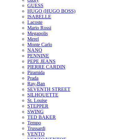
GUESS
HUGO (HUGO BOSS)
ISABELLE
Lacoste
Mario Rossi
Megapolis
Merel
Monte Carlo
NANO
PENNINE
PEPE JEANS
PIERRE CARDIN
Piramida
Prada
Ray-Ban
SEVENTH STREET
SILHOUETTE
St. Louise
STEPPER
SWING
TED BAKER
Tempo
Trussardi
VENTO