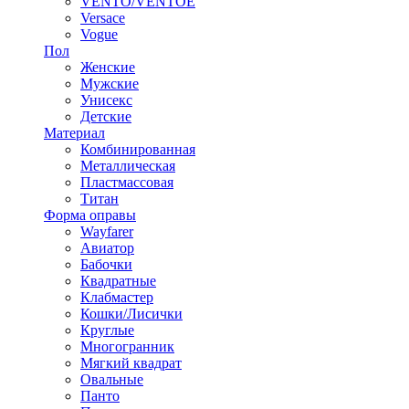
VENTO/VENTOE
Versace
Vogue
Пол
Женские
Мужские
Унисекс
Детские
Материал
Комбинированная
Металлическая
Пластмассовая
Титан
Форма оправы
Wayfarer
Авиатор
Бабочки
Квадратные
Клабмастер
Кошки/Лисички
Круглые
Многогранник
Мягкий квадрат
Овальные
Панто