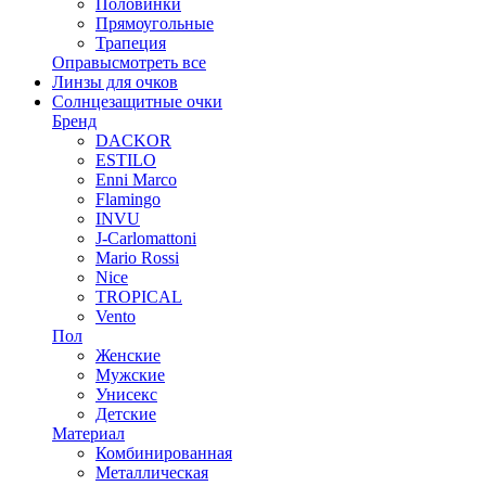
Половинки
Прямоугольные
Трапеция
Оправы
смотреть все
Линзы для очков
Солнцезащитные очки
Бренд
DACKOR
ESTILO
Enni Marco
Flamingo
INVU
J-Carlomattoni
Mario Rossi
Nice
TROPICAL
Vento
Пол
Женские
Мужские
Унисекс
Детские
Материал
Комбинированная
Металлическая