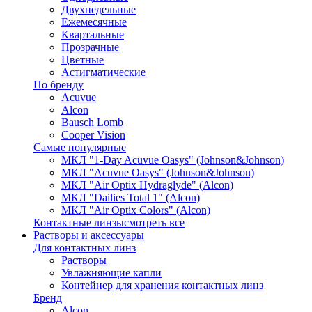
Двухнедельные
Ежемесячные
Квартальные
Прозрачные
Цветные
Астигматические
По бренду
Acuvue
Alcon
Bausch Lomb
Cooper Vision
Самые популярные
МКЛ "1-Day Acuvue Oasys" (Johnson&Johnson)
МКЛ "Acuvue Oasys" (Johnson&Johnson)
МКЛ "Air Optix Hydraglyde" (Alcon)
МКЛ "Dailies Total 1" (Alcon)
МКЛ "Air Optix Colors" (Alcon)
Контактные линзы
смотреть все
Растворы и аксессуары
Для контактных линз
Растворы
Увлажняющие капли
Контейнер для хранения контактных линз
Бренд
Alcon