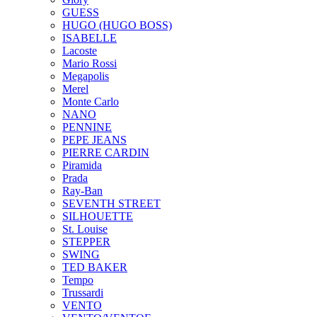
GUESS
HUGO (HUGO BOSS)
ISABELLE
Lacoste
Mario Rossi
Megapolis
Merel
Monte Carlo
NANO
PENNINE
PEPE JEANS
PIERRE CARDIN
Piramida
Prada
Ray-Ban
SEVENTH STREET
SILHOUETTE
St. Louise
STEPPER
SWING
TED BAKER
Tempo
Trussardi
VENTO