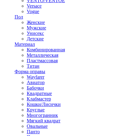
VENTO/VENTOE
Versace
Vogue
Пол
Женские
Мужские
Унисекс
Детские
Материал
Комбинированная
Металлическая
Пластмассовая
Титан
Форма оправы
Wayfarer
Авиатор
Бабочки
Квадратные
Клабмастер
Кошки/Лисички
Круглые
Многогранник
Мягкий квадрат
Овальные
Панто