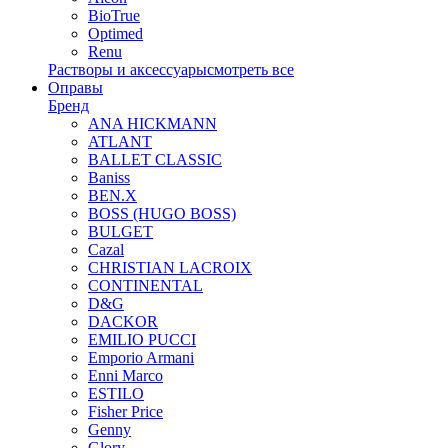
BioTrue
Optimed
Renu
Растворы и аксессуары
смотреть все
Оправы
Бренд
ANA HICKMANN
ATLANT
BALLET CLASSIC
Baniss
BEN.X
BOSS (HUGO BOSS)
BULGET
Cazal
CHRISTIAN LACROIX
CONTINENTAL
D&G
DACKOR
EMILIO PUCCI
Emporio Armani
Enni Marco
ESTILO
Fisher Price
Genny
Glory