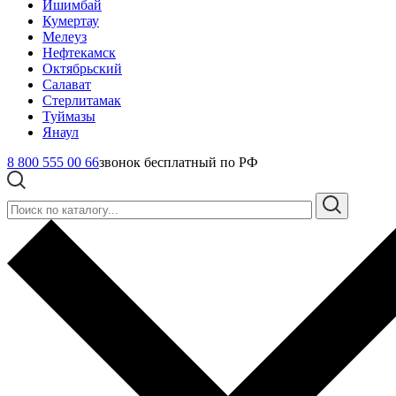
Ишимбай
Кумертау
Мелеуз
Нефтекамск
Октябрьский
Салават
Стерлитамак
Туймазы
Янаул
8 800 555 00 66
звонок бесплатный по РФ