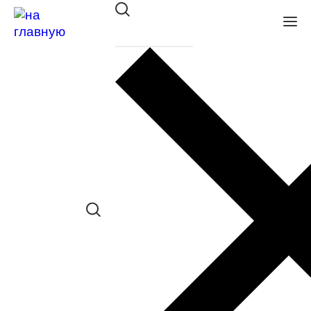
Оправа Tempo мет. TE1052 C2
в наличии (До 5 шт.) *наличие товара в
конкретном салоне необходимо
уточнять отдельно
Сравнить товар
Поделиться в соц. сетях:
Заказать примерку