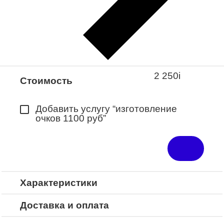
Закажите понравившуюся модель
в ближайший салон “Оптик-Экспресс”.
*Доступно для Республики
Башкортостан
2 250
i
Стоимость
Добавить услугу “изготовление
очков 1100 руб”
Характеристики
Доставка и оплата