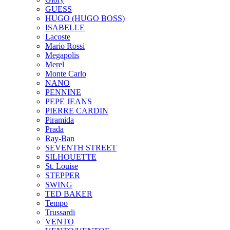
GUESS
HUGO (HUGO BOSS)
ISABELLE
Lacoste
Mario Rossi
Megapolis
Merel
Monte Carlo
NANO
PENNINE
PEPE JEANS
PIERRE CARDIN
Piramida
Prada
Ray-Ban
SEVENTH STREET
SILHOUETTE
St. Louise
STEPPER
SWING
TED BAKER
Tempo
Trussardi
VENTO