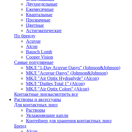
Двухнедельные
Ежемесячные
Квартальные
Прозрачные
Цветные
Астигматические
По бренду
Acuvue
Alcon
Bausch Lomb
Cooper Vision
Самые популярные
МКЛ "1-Day Acuvue Oasys" (Johnson&Johnson)
МКЛ "Acuvue Oasys" (Johnson&Johnson)
МКЛ "Air Optix Hydraglyde" (Alcon)
МКЛ "Dailies Total 1" (Alcon)
МКЛ "Air Optix Colors" (Alcon)
Контактные линзы
смотреть все
Растворы и аксессуары
Для контактных линз
Растворы
Увлажняющие капли
Контейнер для хранения контактных линз
Бренд
Alcon