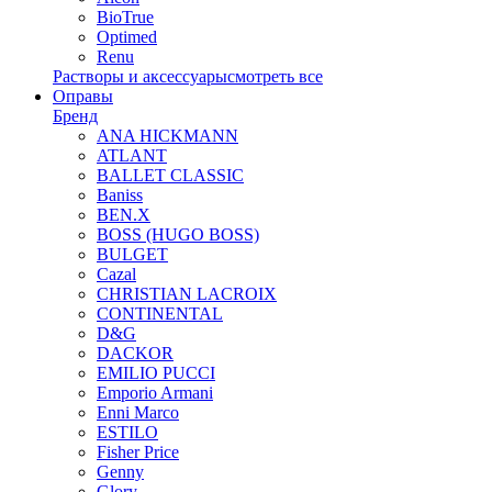
BioTrue
Optimed
Renu
Растворы и аксессуары
смотреть все
Оправы
Бренд
ANA HICKMANN
ATLANT
BALLET CLASSIC
Baniss
BEN.X
BOSS (HUGO BOSS)
BULGET
Cazal
CHRISTIAN LACROIX
CONTINENTAL
D&G
DACKOR
EMILIO PUCCI
Emporio Armani
Enni Marco
ESTILO
Fisher Price
Genny
Glory