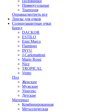
Половинки
Прямоугольные
Трапеция
Оправы
смотреть все
Линзы для очков
Солнцезащитные очки
Бренд
DACKOR
ESTILO
Enni Marco
Flamingo
INVU
J-Carlomattoni
Mario Rossi
Nice
TROPICAL
Vento
Пол
Женские
Мужские
Унисекс
Детские
Материал
Комбинированная
Металлическая