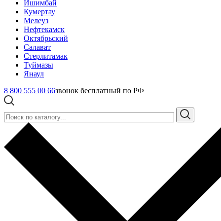
Ишимбай
Кумертау
Мелеуз
Нефтекамск
Октябрьский
Салават
Стерлитамак
Туймазы
Янаул
8 800 555 00 66
звонок бесплатный по РФ