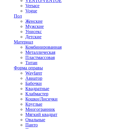
VENTO/VENTOE
Versace
Vogue
Пол
Женские
Мужские
Унисекс
Детские
Материал
Комбинированная
Металлическая
Пластмассовая
Титан
Форма оправы
Wayfarer
Авиатор
Бабочки
Квадратные
Клабмастер
Кошки/Лисички
Круглые
Многогранник
Мягкий квадрат
Овальные
Панто