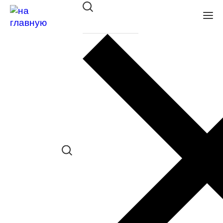
Оправа Tempo пласт. 7682 С03
в наличии (Осталась 1 шт.) *наличие
товара в конкретном салоне
необходимо уточнять отдельно
Сравнить товар
Поделиться в соц. сетях:
Заказать примерку