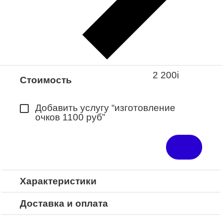
Закажите понравившуюся модель
в ближайший салон “Оптик-Экспресс”.
*Доступно для Республики
Башкортостан
2 200
i
Стоимость
Добавить услугу “изготовление
очков 1100 руб”
Характеристики
Доставка и оплата