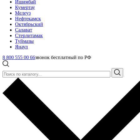
Ишимбай
Кумертау
Мелеуз
Нефтекамск
Октябрьский
Салават
Стерлитамак
Туймазы
Янаул
8 800 555 00 66
звонок бесплатный по РФ