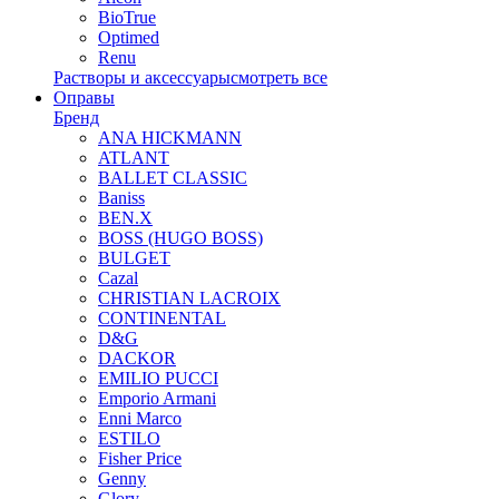
BioTrue
Optimed
Renu
Растворы и аксессуары
смотреть все
Оправы
Бренд
ANA HICKMANN
ATLANT
BALLET CLASSIC
Baniss
BEN.X
BOSS (HUGO BOSS)
BULGET
Cazal
CHRISTIAN LACROIX
CONTINENTAL
D&G
DACKOR
EMILIO PUCCI
Emporio Armani
Enni Marco
ESTILO
Fisher Price
Genny
Glory