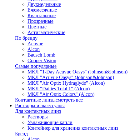
Двухнедельные
Ежемесячные
Квартальные
Прозрачные
Цветные
Астигматические
По бренду
Acuvue
Alcon
Bausch Lomb
Cooper Vision
Самые популярные
МКЛ "1-Day Acuvue Oasys" (Johnson&Johnson)
МКЛ "Acuvue Oasys" (Johnson&Johnson)
МКЛ "Air Optix Hydraglyde" (Alcon)
МКЛ "Dailies Total 1" (Alcon)
МКЛ "Air Optix Colors" (Alcon)
Контактные линзы
смотреть все
Растворы и аксессуары
Для контактных линз
Растворы
Увлажняющие капли
Контейнер для хранения контактных линз
Бренд
Alcon