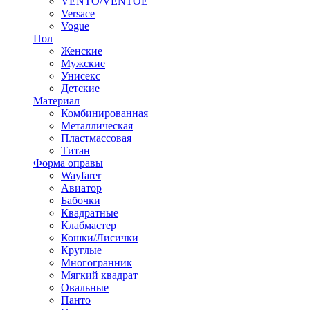
VENTO/VENTOE
Versace
Vogue
Пол
Женские
Мужские
Унисекс
Детские
Материал
Комбинированная
Металлическая
Пластмассовая
Титан
Форма оправы
Wayfarer
Авиатор
Бабочки
Квадратные
Клабмастер
Кошки/Лисички
Круглые
Многогранник
Мягкий квадрат
Овальные
Панто