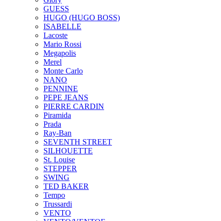
GUESS
HUGO (HUGO BOSS)
ISABELLE
Lacoste
Mario Rossi
Megapolis
Merel
Monte Carlo
NANO
PENNINE
PEPE JEANS
PIERRE CARDIN
Piramida
Prada
Ray-Ban
SEVENTH STREET
SILHOUETTE
St. Louise
STEPPER
SWING
TED BAKER
Tempo
Trussardi
VENTO