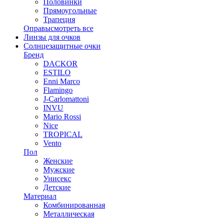
Половинки
Прямоугольные
Трапеция
Оправы
смотреть все
Линзы для очков
Солнцезащитные очки
Бренд
DACKOR
ESTILO
Enni Marco
Flamingo
J-Carlomattoni
INVU
Mario Rossi
Nice
TROPICAL
Vento
Пол
Женские
Мужские
Унисекс
Детские
Материал
Комбинированная
Металлическая