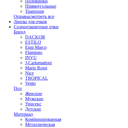
Половинки
Прямоугольные
Трапеция
Оправы
смотреть все
Линзы для очков
Солнцезащитные очки
Бренд
DACKOR
ESTILO
Enni Marco
Flamingo
INVU
J-Carlomattoni
Mario Rossi
Nice
TROPICAL
Vento
Пол
Женские
Мужские
Унисекс
Детские
Материал
Комбинированная
Металлическая