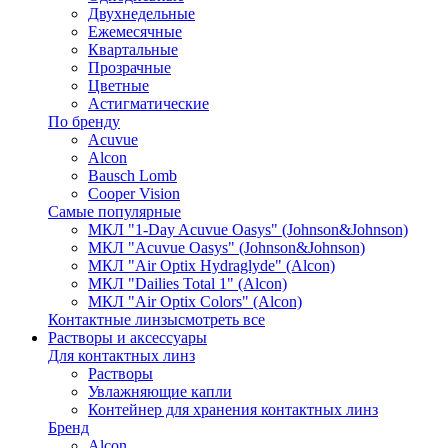
Двухнедельные
Ежемесячные
Квартальные
Прозрачные
Цветные
Астигматические
По бренду
Acuvue
Alcon
Bausch Lomb
Cooper Vision
Самые популярные
МКЛ "1-Day Acuvue Oasys" (Johnson&Johnson)
МКЛ "Acuvue Oasys" (Johnson&Johnson)
МКЛ "Air Optix Hydraglyde" (Alcon)
МКЛ "Dailies Total 1" (Alcon)
МКЛ "Air Optix Colors" (Alcon)
Контактные линзы
смотреть все
Растворы и аксессуары
Для контактных линз
Растворы
Увлажняющие капли
Контейнер для хранения контактных линз
Бренд
Alcon