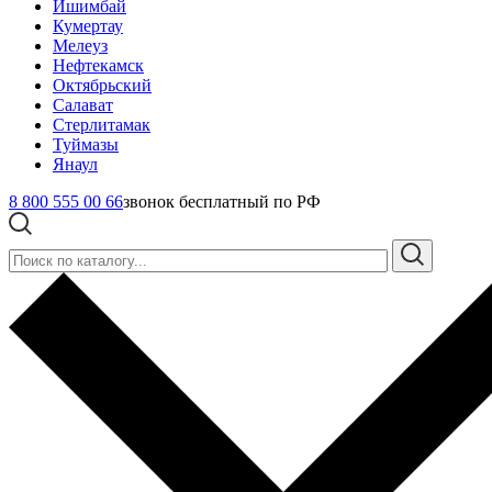
Ишимбай
Кумертау
Мелеуз
Нефтекамск
Октябрьский
Салават
Стерлитамак
Туймазы
Янаул
8 800 555 00 66
звонок бесплатный по РФ