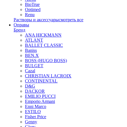
BioTrue
Optimed
Renu
Растворы и аксессуары
смотреть все
Оправы
Бренд
ANA HICKMANN
ATLANT
BALLET CLASSIC
Baniss
BEN.X
BOSS (HUGO BOSS)
BULGET
Cazal
CHRISTIAN LACROIX
CONTINENTAL
D&G
DACKOR
EMILIO PUCCI
Emporio Armani
Enni Marco
ESTILO
Fisher Price
Genny
Glory