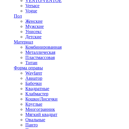
VENTO/VENTOE
Versace
Vogue
Пол
Женские
Мужские
Унисекс
Детские
Материал
Комбинированная
Металлическая
Пластмассовая
Титан
Форма оправы
Wayfarer
Авиатор
Бабочки
Квадратные
Клабмастер
Кошки/Лисички
Круглые
Многогранник
Мягкий квадрат
Овальные
Панто