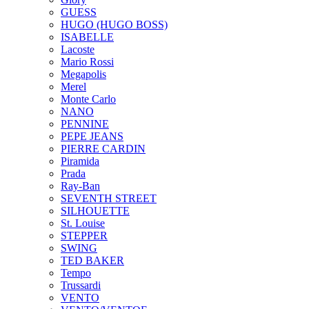
GUESS
HUGO (HUGO BOSS)
ISABELLE
Lacoste
Mario Rossi
Megapolis
Merel
Monte Carlo
NANO
PENNINE
PEPE JEANS
PIERRE CARDIN
Piramida
Prada
Ray-Ban
SEVENTH STREET
SILHOUETTE
St. Louise
STEPPER
SWING
TED BAKER
Tempo
Trussardi
VENTO