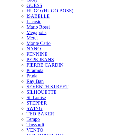
GUESS
HUGO (HUGO BOSS)
ISABELLE
Lacoste
Mario Rossi
Megapolis
Merel
Monte Carlo
NANO
PENNINE
PEPE JEANS
PIERRE CARDIN
Piramida
Prada
Ray-Ban
SEVENTH STREET
SILHOUETTE
St. Louise
STEPPER
SWING
TED BAKER
Tempo
Trussardi
VENTO