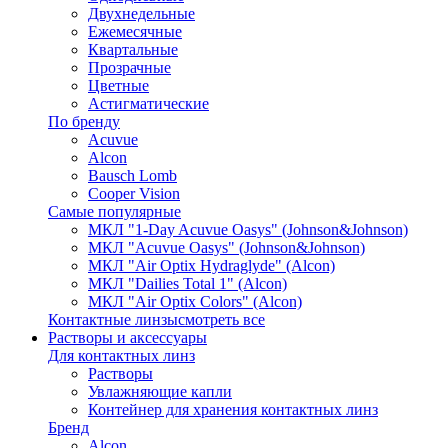
Двухнедельные
Ежемесячные
Квартальные
Прозрачные
Цветные
Астигматические
По бренду
Acuvue
Alcon
Bausch Lomb
Cooper Vision
Самые популярные
МКЛ "1-Day Acuvue Oasys" (Johnson&Johnson)
МКЛ "Acuvue Oasys" (Johnson&Johnson)
МКЛ "Air Optix Hydraglyde" (Alcon)
МКЛ "Dailies Total 1" (Alcon)
МКЛ "Air Optix Colors" (Alcon)
Контактные линзы
смотреть все
Растворы и аксессуары
Для контактных линз
Растворы
Увлажняющие капли
Контейнер для хранения контактных линз
Бренд
Alcon