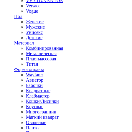
VENTO/VENTOE
Versace
Vogue
Пол
Женские
Мужские
Унисекс
Детские
Материал
Комбинированная
Металлическая
Пластмассовая
Титан
Форма оправы
Wayfarer
Авиатор
Бабочки
Квадратные
Клабмастер
Кошки/Лисички
Круглые
Многогранник
Мягкий квадрат
Овальные
Панто