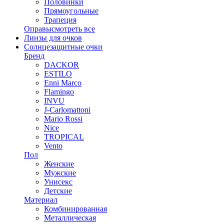
Половинки
Прямоугольные
Трапеция
Оправы
смотреть все
Линзы для очков
Солнцезащитные очки
Бренд
DACKOR
ESTILO
Enni Marco
Flamingo
INVU
J-Carlomattoni
Mario Rossi
Nice
TROPICAL
Vento
Пол
Женские
Мужские
Унисекс
Детские
Материал
Комбинированная
Металлическая