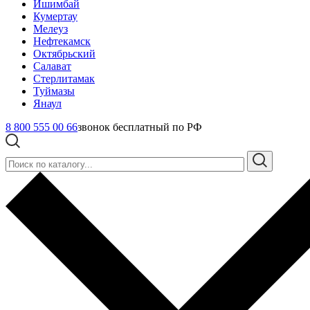
Ишимбай
Кумертау
Мелеуз
Нефтекамск
Октябрьский
Салават
Стерлитамак
Туймазы
Янаул
8 800 555 00 66
звонок бесплатный по РФ