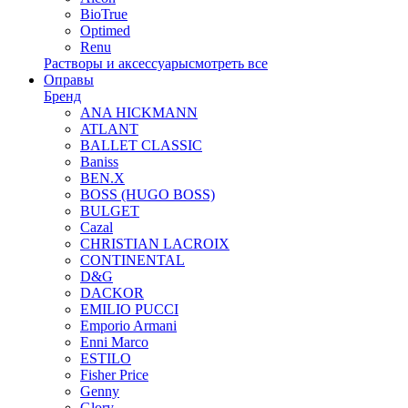
BioTrue
Optimed
Renu
Растворы и аксессуары
смотреть все
Оправы
Бренд
ANA HICKMANN
ATLANT
BALLET CLASSIC
Baniss
BEN.X
BOSS (HUGO BOSS)
BULGET
Cazal
CHRISTIAN LACROIX
CONTINENTAL
D&G
DACKOR
EMILIO PUCCI
Emporio Armani
Enni Marco
ESTILO
Fisher Price
Genny
Glory