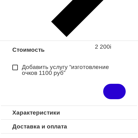
Закажите понравившуюся модель
в ближайший салон “Оптик-Экспресс”.
*Доступно для Республики
Башкортостан
2 200
i
Стоимость
Добавить услугу “изготовление
очков 1100 руб”
Характеристики
Доставка и оплата