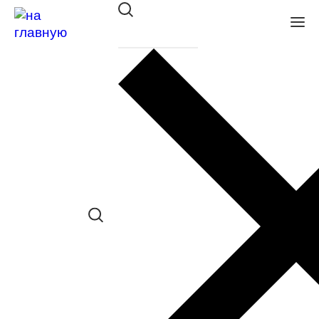
Оправа Tempo пласт. 8265 С01
в наличии (До 5 шт.) *наличие товара в
конкретном салоне необходимо
уточнять отдельно
Сравнить товар
Поделиться в соц. сетях:
Заказать примерку