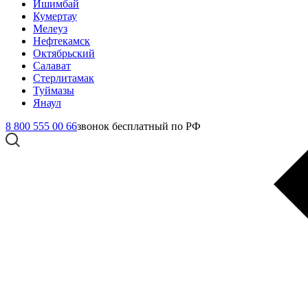
Ишимбай
Кумертау
Мелеуз
Нефтекамск
Октябрьский
Салават
Стерлитамак
Туймазы
Янаул
8 800 555 00 66
звонок бесплатный по РФ