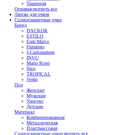
Трапеция
Оправы
смотреть все
Линзы для очков
Солнцезащитные очки
Бренд
DACKOR
ESTILO
Enni Marco
Flamingo
J-Carlomattoni
INVU
Mario Rossi
Nice
TROPICAL
Vento
Пол
Женские
Мужские
Унисекс
Детские
Материал
Комбинированная
Металлическая
Пластмассовая
Солнцезащитные очки
смотреть все