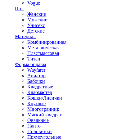
Vogue
Пол
Женские
Мужские
Унисекс
Детские
Материал
Комбинированная
Металлическая
Пластмассовая
Титан
Форма оправы
Wayfarer
Авиатор
Бабочки
Квадратные
Клабмастер
Кошки/Лисички
Круглые
Многогранник
Мягкий квадрат
Овальные
Панто
Половинки
Прямоугольные