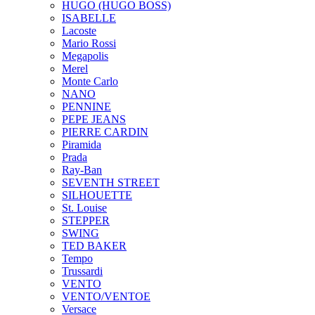
HUGO (HUGO BOSS)
ISABELLE
Lacoste
Mario Rossi
Megapolis
Merel
Monte Carlo
NANO
PENNINE
PEPE JEANS
PIERRE CARDIN
Piramida
Prada
Ray-Ban
SEVENTH STREET
SILHOUETTE
St. Louise
STEPPER
SWING
TED BAKER
Tempo
Trussardi
VENTO
VENTO/VENTOE
Versace