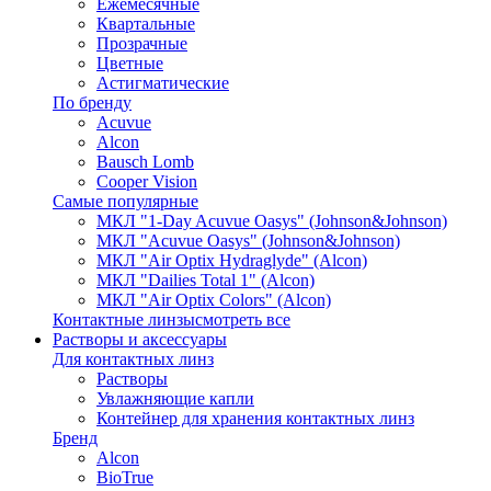
Ежемесячные
Квартальные
Прозрачные
Цветные
Астигматические
По бренду
Acuvue
Alcon
Bausch Lomb
Cooper Vision
Самые популярные
МКЛ "1-Day Acuvue Oasys" (Johnson&Johnson)
МКЛ "Acuvue Oasys" (Johnson&Johnson)
МКЛ "Air Optix Hydraglyde" (Alcon)
МКЛ "Dailies Total 1" (Alcon)
МКЛ "Air Optix Colors" (Alcon)
Контактные линзы
смотреть все
Растворы и аксессуары
Для контактных линз
Растворы
Увлажняющие капли
Контейнер для хранения контактных линз
Бренд
Alcon
BioTrue