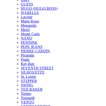
GUESS
HUGO (HUGO BOSS)
ISABELLE
Lacoste
Mario Rossi
Megapolis
Merel
Monte Carlo
NANO
PENNINE
PEPE JEANS
PIERRE CARDIN
Piramida
Prada
Ray-Ban
SEVENTH STREET
SILHOUETTE
St. Louise
STEPPER
SWING
TED BAKER
Tempo
Trussardi
VENTO