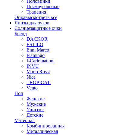
Половинки
Прямоугольные
Трапеция
Оправы
смотреть все
Линзы для очков
Солнцезащитные очки
Бренд
DACKOR
ESTILO
Enni Marco
Flamingo
J-Carlomattoni
INVU
Mario Rossi
Nice
TROPICAL
Vento
Пол
Женские
Мужские
Унисекс
Детские
Материал
Комбинированная
Металлическая