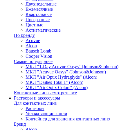
Двухнедельные
Ежемесячные
Квартальные
Прозрачные
Цветные
Астигматические
По бренду
Acuvue
Alcon
Bausch Lomb
Cooper Vision
Самые популярные
МКЛ "1-Day Acuvue Oasys" (Johnson&Johnson)
МКЛ "Acuvue Oasys" (Johnson&Johnson)
МКЛ "Air Optix Hydraglyde" (Alcon)
МКЛ "Dailies Total 1" (Alcon)
МКЛ "Air Optix Colors" (Alcon)
Контактные линзы
смотреть все
Растворы и аксессуары
Для контактных линз
Растворы
Увлажняющие капли
Контейнер для хранения контактных линз
Бренд
Alcon