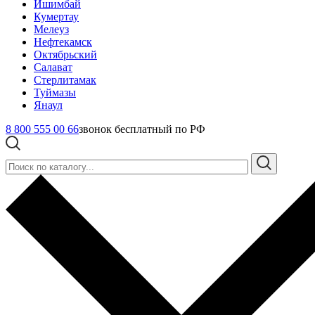
Ишимбай
Кумертау
Мелеуз
Нефтекамск
Октябрьский
Салават
Стерлитамак
Туймазы
Янаул
8 800 555 00 66
звонок бесплатный по РФ