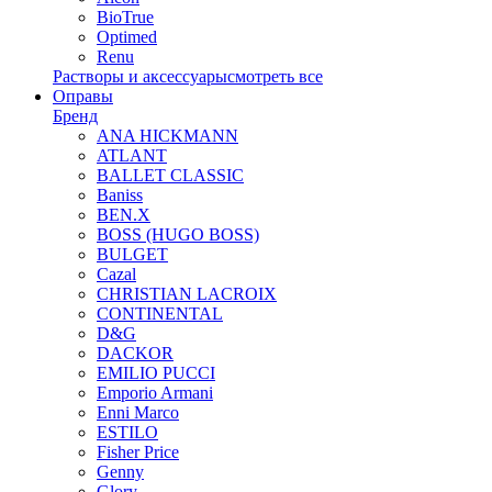
BioTrue
Optimed
Renu
Растворы и аксессуары
смотреть все
Оправы
Бренд
ANA HICKMANN
ATLANT
BALLET CLASSIC
Baniss
BEN.X
BOSS (HUGO BOSS)
BULGET
Cazal
CHRISTIAN LACROIX
CONTINENTAL
D&G
DACKOR
EMILIO PUCCI
Emporio Armani
Enni Marco
ESTILO
Fisher Price
Genny
Glory