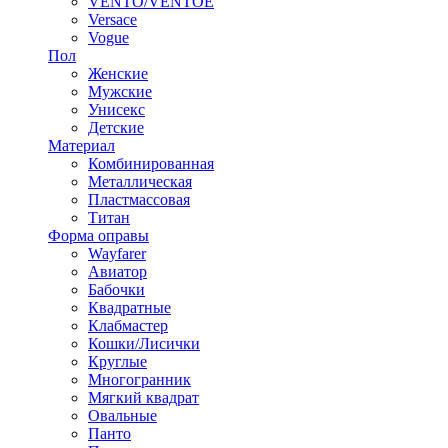
VENTO/VENTOE
Versace
Vogue
Пол
Женские
Мужские
Унисекс
Детские
Материал
Комбинированная
Металлическая
Пластмассовая
Титан
Форма оправы
Wayfarer
Авиатор
Бабочки
Квадратные
Клабмастер
Кошки/Лисички
Круглые
Многогранник
Мягкий квадрат
Овальные
Панто