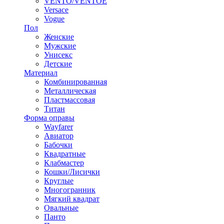
VENTO/VENTOE
Versace
Vogue
Пол
Женские
Мужские
Унисекс
Детские
Материал
Комбинированная
Металлическая
Пластмассовая
Титан
Форма оправы
Wayfarer
Авиатор
Бабочки
Квадратные
Клабмастер
Кошки/Лисички
Круглые
Многогранник
Мягкий квадрат
Овальные
Панто