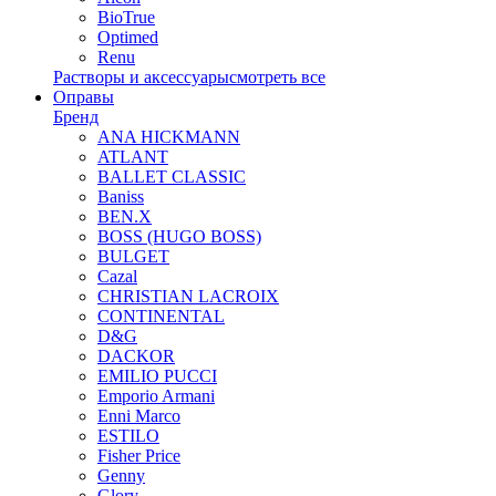
BioTrue
Optimed
Renu
Растворы и аксессуары
смотреть все
Оправы
Бренд
ANA HICKMANN
ATLANT
BALLET CLASSIC
Baniss
BEN.X
BOSS (HUGO BOSS)
BULGET
Cazal
CHRISTIAN LACROIX
CONTINENTAL
D&G
DACKOR
EMILIO PUCCI
Emporio Armani
Enni Marco
ESTILO
Fisher Price
Genny
Glory