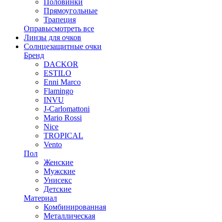
Половинки
Прямоугольные
Трапеция
Оправы
смотреть все
Линзы для очков
Солнцезащитные очки
Бренд
DACKOR
ESTILO
Enni Marco
Flamingo
INVU
J-Carlomattoni
Mario Rossi
Nice
TROPICAL
Vento
Пол
Женские
Мужские
Унисекс
Детские
Материал
Комбинированная
Металлическая