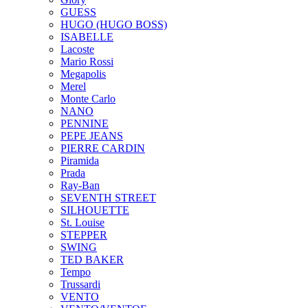
GUESS
HUGO (HUGO BOSS)
ISABELLE
Lacoste
Mario Rossi
Megapolis
Merel
Monte Carlo
NANO
PENNINE
PEPE JEANS
PIERRE CARDIN
Piramida
Prada
Ray-Ban
SEVENTH STREET
SILHOUETTE
St. Louise
STEPPER
SWING
TED BAKER
Tempo
Trussardi
VENTO