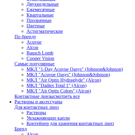
Двухнедельные
Ежемесячные
Квартальные
Прозрачные
Цветные
Астигматические
По бренду
Acuvue
Alcon
Bausch Lomb
Cooper Vision
Самые популярные
МКЛ "1-Day Acuvue Oasys" (Johnson&Johnson)
МКЛ "Acuvue Oasys" (Johnson&Johnson)
МКЛ "Air Optix Hydraglyde" (Alcon)
МКЛ "Dailies Total 1" (Alcon)
МКЛ "Air Optix Colors" (Alcon)
Контактные линзы
смотреть все
Растворы и аксессуары
Для контактных линз
Растворы
Увлажняющие капли
Контейнер для хранения контактных линз
Бренд
Alcon