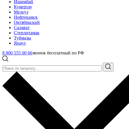
Ишимбай
Кумертау
Мелеуз
Нефтекамск
Октябрьский
Салават
Стерлитамак
Туймазы
Янаул
8 800 555 00 66
звонок бесплатный по РФ