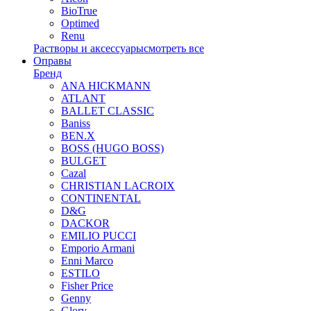
BioTrue
Optimed
Renu
Растворы и аксессуары
смотреть все
Оправы
Бренд
ANA HICKMANN
ATLANT
BALLET CLASSIC
Baniss
BEN.X
BOSS (HUGO BOSS)
BULGET
Cazal
CHRISTIAN LACROIX
CONTINENTAL
D&G
DACKOR
EMILIO PUCCI
Emporio Armani
Enni Marco
ESTILO
Fisher Price
Genny
Glory