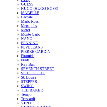
GUESS
HUGO (HUGO BOSS)
ISABELLE
Lacoste
Mario Rossi
Megapolis
Merel
Monte Carlo
NANO
PENNINE
PEPE JEANS
PIERRE CARDIN
Piramida
Prada
Ray-Ban
SEVENTH STREET
SILHOUETTE
St. Louise
STEPPER
SWING
TED BAKER
Tempo
Trussardi
VENTO