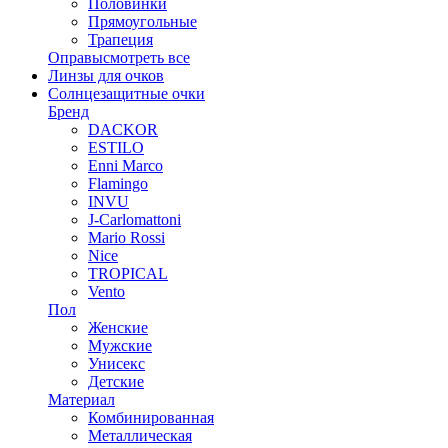
Половинки
Прямоугольные
Трапеция
Оправы
смотреть все
Линзы для очков
Солнцезащитные очки
Бренд
DACKOR
ESTILO
Enni Marco
Flamingo
INVU
J-Carlomattoni
Mario Rossi
Nice
TROPICAL
Vento
Пол
Женские
Мужские
Унисекс
Детские
Материал
Комбинированная
Металлическая