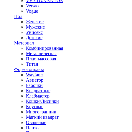
VENTO/VENTOE
Versace
Vogue
Пол
Женские
Мужские
Унисекс
Детские
Материал
Комбинированная
Металлическая
Пластмассовая
Титан
Форма оправы
Wayfarer
Авиатор
Бабочки
Квадратные
Клабмастер
Кошки/Лисички
Круглые
Многогранник
Мягкий квадрат
Овальные
Панто