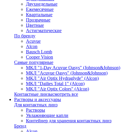
Двухнедельные
Ежемесячные
Квартальные
Прозрачные
Цветные
Астигматические
По бренду
Acuvue
Alcon
Bausch Lomb
Cooper Vision
Самые популярные
МКЛ "1-Day Acuvue Oasys" (Johnson&Johnson)
МКЛ "Acuvue Oasys" (Johnson&Johnson)
МКЛ "Air Optix Hydraglyde" (Alcon)
МКЛ "Dailies Total 1" (Alcon)
МКЛ "Air Optix Colors" (Alcon)
Контактные линзы
смотреть все
Растворы и аксессуары
Для контактных линз
Растворы
Увлажняющие капли
Контейнер для хранения контактных линз
Бренд
Alcon