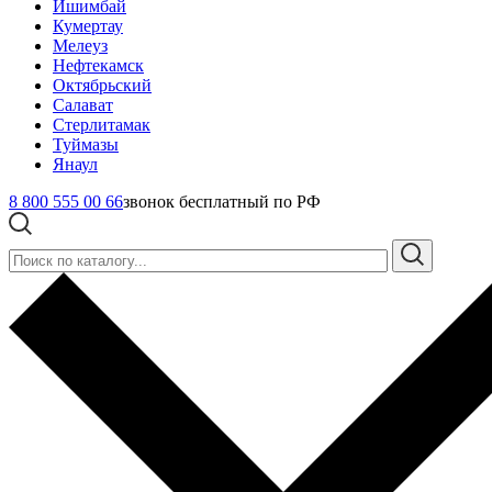
Ишимбай
Кумертау
Мелеуз
Нефтекамск
Октябрьский
Салават
Стерлитамак
Туймазы
Янаул
8 800 555 00 66
звонок бесплатный по РФ