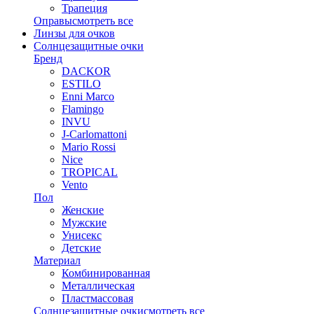
Трапеция
Оправы
смотреть все
Линзы для очков
Солнцезащитные очки
Бренд
DACKOR
ESTILO
Enni Marco
Flamingo
INVU
J-Carlomattoni
Mario Rossi
Nice
TROPICAL
Vento
Пол
Женские
Мужские
Унисекс
Детские
Материал
Комбинированная
Металлическая
Пластмассовая
Солнцезащитные очки
смотреть все