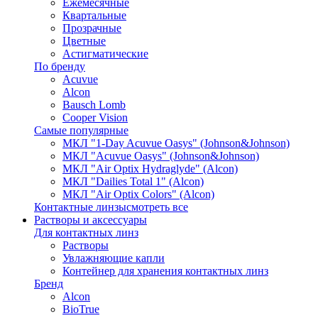
Ежемесячные
Квартальные
Прозрачные
Цветные
Астигматические
По бренду
Acuvue
Alcon
Bausch Lomb
Cooper Vision
Самые популярные
МКЛ "1-Day Acuvue Oasys" (Johnson&Johnson)
МКЛ "Acuvue Oasys" (Johnson&Johnson)
МКЛ "Air Optix Hydraglyde" (Alcon)
МКЛ "Dailies Total 1" (Alcon)
МКЛ "Air Optix Colors" (Alcon)
Контактные линзы
смотреть все
Растворы и аксессуары
Для контактных линз
Растворы
Увлажняющие капли
Контейнер для хранения контактных линз
Бренд
Alcon
BioTrue