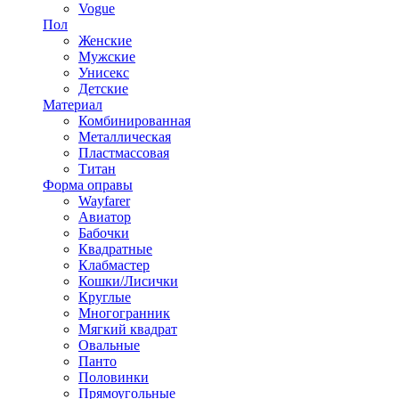
Vogue
Пол
Женские
Мужские
Унисекс
Детские
Материал
Комбинированная
Металлическая
Пластмассовая
Титан
Форма оправы
Wayfarer
Авиатор
Бабочки
Квадратные
Клабмастер
Кошки/Лисички
Круглые
Многогранник
Мягкий квадрат
Овальные
Панто
Половинки
Прямоугольные