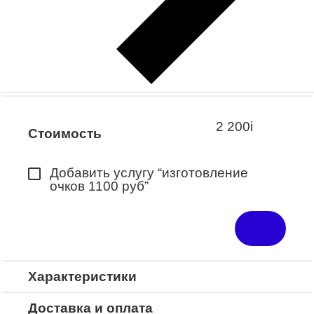
Заказать примерку
Закажите понравившуюся модель
в ближайший салон “Оптик-Экспресс”.
*Доступно для Республики
Башкортостан
2 200
i
Стоимость
Добавить услугу “изготовление
очков 1100 руб”
Характеристики
Доставка и оплата