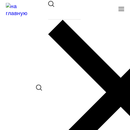
Оправа Tempo пласт. TC 5029
C02
в наличии (Осталась 1 шт.) *наличие
товара в конкретном салоне
необходимо уточнять отдельно
Сравнить товар
Поделиться в соц. сетях: