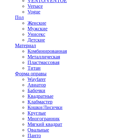
VENTO/VENTOE
Versace
Vogue
Пол
Женские
Мужские
Унисекс
Детские
Материал
Комбинированная
Металлическая
Пластмассовая
Титан
Форма оправы
Wayfarer
Авиатор
Бабочки
Квадратные
Клабмастер
Кошки/Лисички
Круглые
Многогранник
Мягкий квадрат
Овальные
Панто