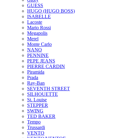
GUESS
HUGO (HUGO BOSS)
ISABELLE
Lacoste
Mario Rossi
Megapolis
Merel
Monte Carlo
NANO
PENNINE
PEPE JEANS
PIERRE CARDIN
Piramida
Prada
Ray-Ban
SEVENTH STREET
SILHOUETTE
St. Louise
STEPPER
SWING
TED BAKER
Tempo
Trussardi
VENTO