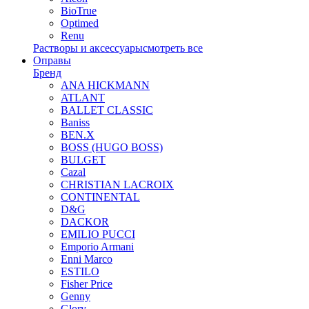
BioTrue
Optimed
Renu
Растворы и аксессуары
смотреть все
Оправы
Бренд
ANA HICKMANN
ATLANT
BALLET CLASSIC
Baniss
BEN.X
BOSS (HUGO BOSS)
BULGET
Cazal
CHRISTIAN LACROIX
CONTINENTAL
D&G
DACKOR
EMILIO PUCCI
Emporio Armani
Enni Marco
ESTILO
Fisher Price
Genny
Glory