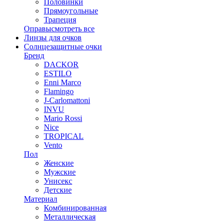
Половинки
Прямоугольные
Трапеция
Оправы
смотреть все
Линзы для очков
Солнцезащитные очки
Бренд
DACKOR
ESTILO
Enni Marco
Flamingo
J-Carlomattoni
INVU
Mario Rossi
Nice
TROPICAL
Vento
Пол
Женские
Мужские
Унисекс
Детские
Материал
Комбинированная
Металлическая