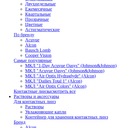
Двухнедельные
Ежемесячные
Квартальные
Прозрачные
Цветные
Астигматические
По бренду
Acuvue
Alcon
Bausch Lomb
Cooper Vision
Самые популярные
МКЛ "1-Day Acuvue Oasys" (Johnson&Johnson)
МКЛ "Acuvue Oasys" (Johnson&Johnson)
МКЛ "Air Optix Hydraglyde" (Alcon)
МКЛ "Dailies Total 1" (Alcon)
МКЛ "Air Optix Colors" (Alcon)
Контактные линзы
смотреть все
Растворы и аксессуары
Для контактных линз
Растворы
Увлажняющие капли
Контейнер для хранения контактных линз
Бренд
Alcon