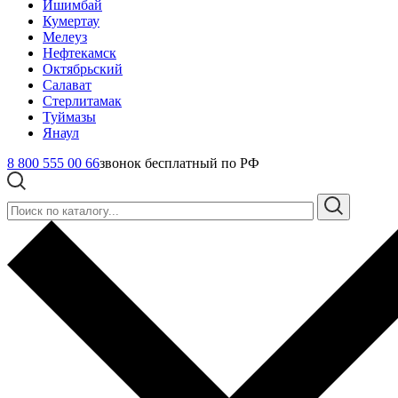
Ишимбай
Кумертау
Мелеуз
Нефтекамск
Октябрьский
Салават
Стерлитамак
Туймазы
Янаул
8 800 555 00 66
звонок бесплатный по РФ