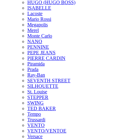
HUGO (HUGO BOSS)
ISABELLE
Lacoste
Mario Rossi
Megapolis
Merel
Monte Carlo
NANO
PENNINE
PEPE JEANS
PIERRE CARDIN
Piramida
Prada
Ray-Ban
SEVENTH STREET
SILHOUETTE
St. Louise
STEPPER
SWING
TED BAKER
Tempo
Trussardi
VENTO
VENTO/VENTOE
Versace