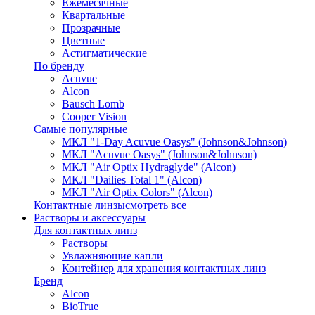
Ежемесячные
Квартальные
Прозрачные
Цветные
Астигматические
По бренду
Acuvue
Alcon
Bausch Lomb
Cooper Vision
Самые популярные
МКЛ "1-Day Acuvue Oasys" (Johnson&Johnson)
МКЛ "Acuvue Oasys" (Johnson&Johnson)
МКЛ "Air Optix Hydraglyde" (Alcon)
МКЛ "Dailies Total 1" (Alcon)
МКЛ "Air Optix Colors" (Alcon)
Контактные линзы
смотреть все
Растворы и аксессуары
Для контактных линз
Растворы
Увлажняющие капли
Контейнер для хранения контактных линз
Бренд
Alcon
BioTrue