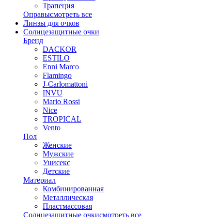
Трапеция
Оправы
смотреть все
Линзы для очков
Солнцезащитные очки
Бренд
DACKOR
ESTILO
Enni Marco
Flamingo
J-Carlomattoni
INVU
Mario Rossi
Nice
TROPICAL
Vento
Пол
Женские
Мужские
Унисекс
Детские
Материал
Комбинированная
Металлическая
Пластмассовая
Солнцезащитные очки
смотреть все