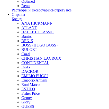
Optimed
Renu
Растворы и аксессуары
смотреть все
Оправы
Бренд
ANA HICKMANN
ATLANT
BALLET CLASSIC
Baniss
BEN.X
BOSS (HUGO BOSS)
BULGET
Cazal
CHRISTIAN LACROIX
CONTINENTAL
D&G
DACKOR
EMILIO PUCCI
Emporio Armani
Enni Marco
ESTILO
Fisher Price
Genny
Glory
GUESS