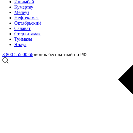
Ишимбай
Кумертау
Мелеуз
Нефтекамск
Октябрьский
Салават
Стерлитамак
Туймазы
Янаул
8 800 555 00 66
звонок бесплатный по РФ