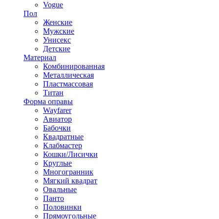
Vogue
Пол
Женские
Мужские
Унисекс
Детские
Материал
Комбинированная
Металлическая
Пластмассовая
Титан
Форма оправы
Wayfarer
Авиатор
Бабочки
Квадратные
Клабмастер
Кошки/Лисички
Круглые
Многогранник
Мягкий квадрат
Овальные
Панто
Половинки
Прямоугольные