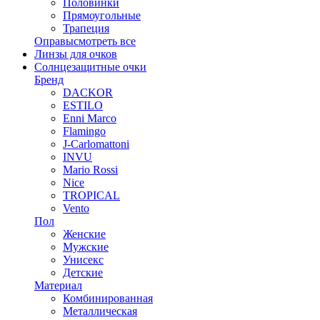
Половинки
Прямоугольные
Трапеция
Оправы
смотреть все
Линзы для очков
Солнцезащитные очки
Бренд
DACKOR
ESTILO
Enni Marco
Flamingo
J-Carlomattoni
INVU
Mario Rossi
Nice
TROPICAL
Vento
Пол
Женские
Мужские
Унисекс
Детские
Материал
Комбинированная
Металлическая