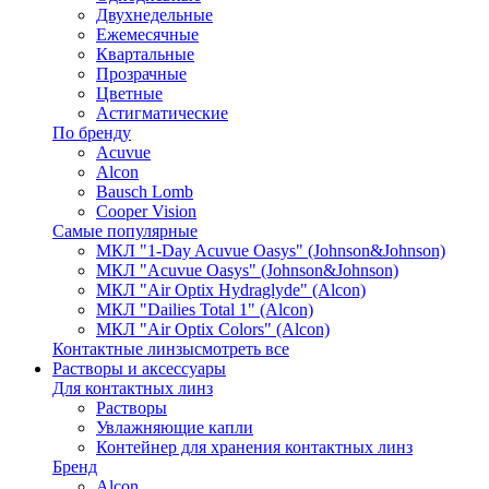
Двухнедельные
Ежемесячные
Квартальные
Прозрачные
Цветные
Астигматические
По бренду
Acuvue
Alcon
Bausch Lomb
Cooper Vision
Самые популярные
МКЛ "1-Day Acuvue Oasys" (Johnson&Johnson)
МКЛ "Acuvue Oasys" (Johnson&Johnson)
МКЛ "Air Optix Hydraglyde" (Alcon)
МКЛ "Dailies Total 1" (Alcon)
МКЛ "Air Optix Colors" (Alcon)
Контактные линзы
смотреть все
Растворы и аксессуары
Для контактных линз
Растворы
Увлажняющие капли
Контейнер для хранения контактных линз
Бренд
Alcon