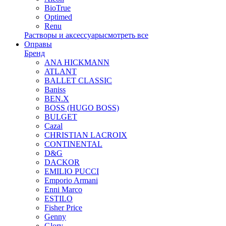
BioTrue
Optimed
Renu
Растворы и аксессуары
смотреть все
Оправы
Бренд
ANA HICKMANN
ATLANT
BALLET CLASSIC
Baniss
BEN.X
BOSS (HUGO BOSS)
BULGET
Cazal
CHRISTIAN LACROIX
CONTINENTAL
D&G
DACKOR
EMILIO PUCCI
Emporio Armani
Enni Marco
ESTILO
Fisher Price
Genny
Glory