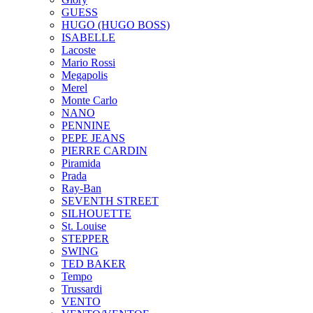
GUESS
HUGO (HUGO BOSS)
ISABELLE
Lacoste
Mario Rossi
Megapolis
Merel
Monte Carlo
NANO
PENNINE
PEPE JEANS
PIERRE CARDIN
Piramida
Prada
Ray-Ban
SEVENTH STREET
SILHOUETTE
St. Louise
STEPPER
SWING
TED BAKER
Tempo
Trussardi
VENTO