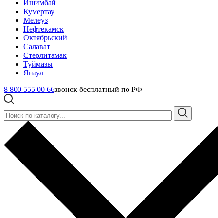
Ишимбай
Кумертау
Мелеуз
Нефтекамск
Октябрьский
Салават
Стерлитамак
Туймазы
Янаул
8 800 555 00 66
звонок бесплатный по РФ