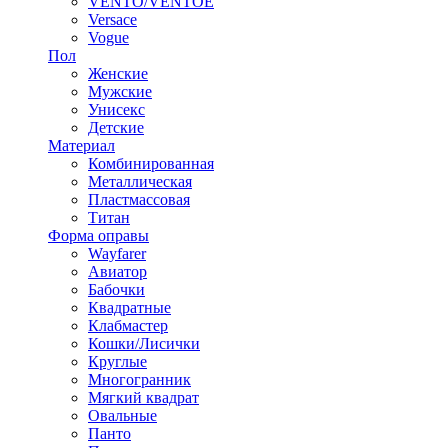
VENTO/VENTOE
Versace
Vogue
Пол
Женские
Мужские
Унисекс
Детские
Материал
Комбинированная
Металлическая
Пластмассовая
Титан
Форма оправы
Wayfarer
Авиатор
Бабочки
Квадратные
Клабмастер
Кошки/Лисички
Круглые
Многогранник
Мягкий квадрат
Овальные
Панто