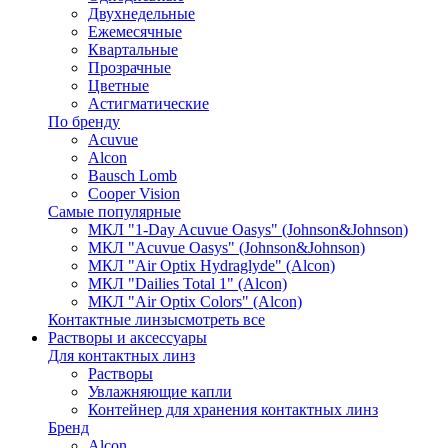
Двухнедельные
Ежемесячные
Квартальные
Прозрачные
Цветные
Астигматические
По бренду
Acuvue
Alcon
Bausch Lomb
Cooper Vision
Самые популярные
МКЛ "1-Day Acuvue Oasys" (Johnson&Johnson)
МКЛ "Acuvue Oasys" (Johnson&Johnson)
МКЛ "Air Optix Hydraglyde" (Alcon)
МКЛ "Dailies Total 1" (Alcon)
МКЛ "Air Optix Colors" (Alcon)
Контактные линзы
смотреть все
Растворы и аксессуары
Для контактных линз
Растворы
Увлажняющие капли
Контейнер для хранения контактных линз
Бренд
Alcon