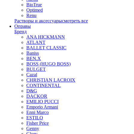
BioTrue
Optimed
Renu
Растворы и аксессуары
смотреть все
Оправы
Бренд
ANA HICKMANN
ATLANT
BALLET CLASSIC
Baniss
BEN.X
BOSS (HUGO BOSS)
BULGET
Cazal
CHRISTIAN LACROIX
CONTINENTAL
D&G
DACKOR
EMILIO PUCCI
Emporio Armani
Enni Marco
ESTILO
Fisher Price
Genny
Glory