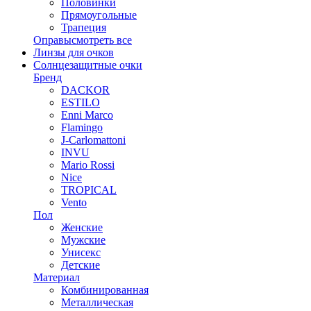
Половинки
Прямоугольные
Трапеция
Оправы
смотреть все
Линзы для очков
Солнцезащитные очки
Бренд
DACKOR
ESTILO
Enni Marco
Flamingo
J-Carlomattoni
INVU
Mario Rossi
Nice
TROPICAL
Vento
Пол
Женские
Мужские
Унисекс
Детские
Материал
Комбинированная
Металлическая