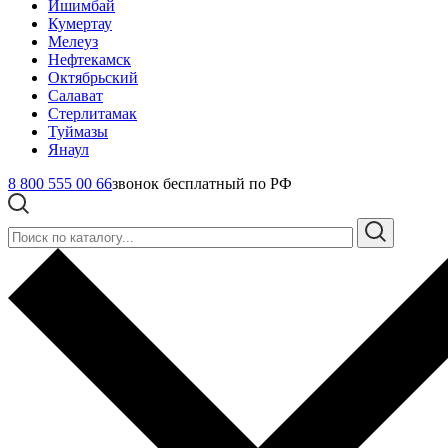
Ишимбай
Кумертау
Мелеуз
Нефтекамск
Октябрьский
Салават
Стерлитамак
Туймазы
Янаул
8 800 555 00 66
звонок бесплатный по РФ