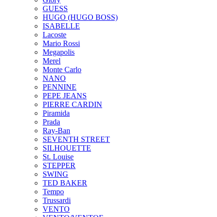
GUESS
HUGO (HUGO BOSS)
ISABELLE
Lacoste
Mario Rossi
Megapolis
Merel
Monte Carlo
NANO
PENNINE
PEPE JEANS
PIERRE CARDIN
Piramida
Prada
Ray-Ban
SEVENTH STREET
SILHOUETTE
St. Louise
STEPPER
SWING
TED BAKER
Tempo
Trussardi
VENTO