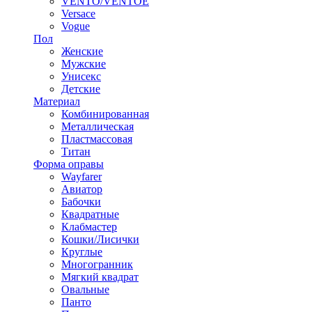
VENTO/VENTOE
Versace
Vogue
Пол
Женские
Мужские
Унисекс
Детские
Материал
Комбинированная
Металлическая
Пластмассовая
Титан
Форма оправы
Wayfarer
Авиатор
Бабочки
Квадратные
Клабмастер
Кошки/Лисички
Круглые
Многогранник
Мягкий квадрат
Овальные
Панто