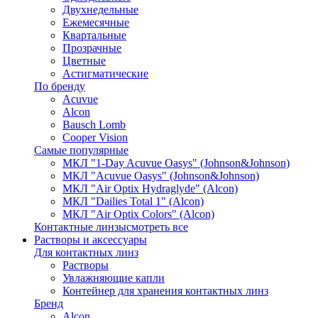
Двухнедельные
Ежемесячные
Квартальные
Прозрачные
Цветные
Астигматические
По бренду
Acuvue
Alcon
Bausch Lomb
Cooper Vision
Самые популярные
МКЛ "1-Day Acuvue Oasys" (Johnson&Johnson)
МКЛ "Acuvue Oasys" (Johnson&Johnson)
МКЛ "Air Optix Hydraglyde" (Alcon)
МКЛ "Dailies Total 1" (Alcon)
МКЛ "Air Optix Colors" (Alcon)
Контактные линзы
смотреть все
Растворы и аксессуары
Для контактных линз
Растворы
Увлажняющие капли
Контейнер для хранения контактных линз
Бренд
Alcon