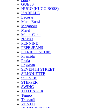
GUESS
HUGO (HUGO BOSS)
ISABELLE
Lacoste
Mario Rossi
Megapolis
Merel
Monte Carlo
NANO
PENNINE
PEPE JEANS
PIERRE CARDIN
Piramida
Prada
Ray-Ban
SEVENTH STREET
SILHOUETTE
St. Louise
STEPPER
SWING
TED BAKER
Tempo
Trussardi
VENTO