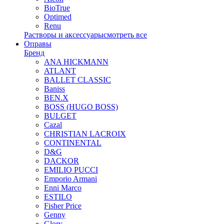
BioTrue
Optimed
Renu
Растворы и аксессуары
смотреть все
Оправы
Бренд
ANA HICKMANN
ATLANT
BALLET CLASSIC
Baniss
BEN.X
BOSS (HUGO BOSS)
BULGET
Cazal
CHRISTIAN LACROIX
CONTINENTAL
D&G
DACKOR
EMILIO PUCCI
Emporio Armani
Enni Marco
ESTILO
Fisher Price
Genny
Glory