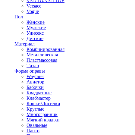
VENTO/VENTOE
Versace
Vogue
Пол
Женские
Мужские
Унисекс
Детские
Материал
Комбинированная
Металлическая
Пластмассовая
Титан
Форма оправы
Wayfarer
Авиатор
Бабочки
Квадратные
Клабмастер
Кошки/Лисички
Круглые
Многогранник
Мягкий квадрат
Овальные
Панто