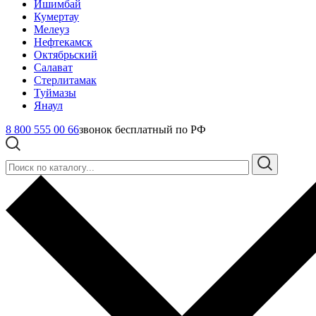
Ишимбай
Кумертау
Мелеуз
Нефтекамск
Октябрьский
Салават
Стерлитамак
Туймазы
Янаул
8 800 555 00 66
звонок бесплатный по РФ