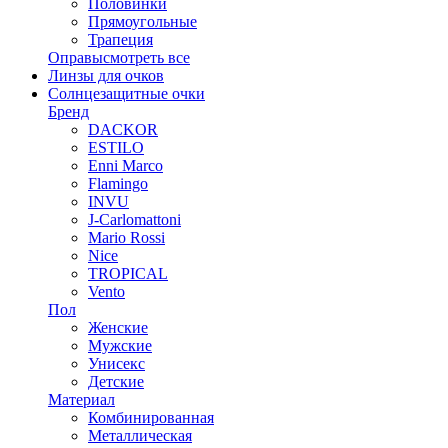
Половинки
Прямоугольные
Трапеция
Оправы
смотреть все
Линзы для очков
Солнцезащитные очки
Бренд
DACKOR
ESTILO
Enni Marco
Flamingo
INVU
J-Carlomattoni
Mario Rossi
Nice
TROPICAL
Vento
Пол
Женские
Мужские
Унисекс
Детские
Материал
Комбинированная
Металлическая