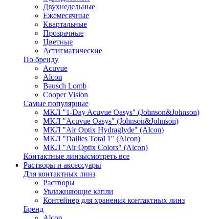
Двухнедельные
Ежемесячные
Квартальные
Прозрачные
Цветные
Астигматические
По бренду
Acuvue
Alcon
Bausch Lomb
Cooper Vision
Самые популярные
МКЛ "1-Day Acuvue Oasys" (Johnson&Johnson)
МКЛ "Acuvue Oasys" (Johnson&Johnson)
МКЛ "Air Optix Hydraglyde" (Alcon)
МКЛ "Dailies Total 1" (Alcon)
МКЛ "Air Optix Colors" (Alcon)
Контактные линзы
смотреть все
Растворы и аксессуары
Для контактных линз
Растворы
Увлажняющие капли
Контейнер для хранения контактных линз
Бренд
Alcon