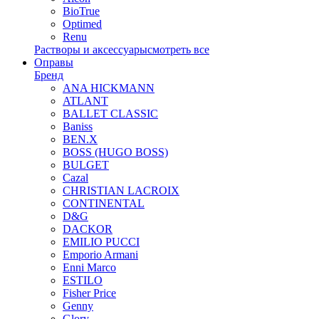
BioTrue
Optimed
Renu
Растворы и аксессуары
смотреть все
Оправы
Бренд
ANA HICKMANN
ATLANT
BALLET CLASSIC
Baniss
BEN.X
BOSS (HUGO BOSS)
BULGET
Cazal
CHRISTIAN LACROIX
CONTINENTAL
D&G
DACKOR
EMILIO PUCCI
Emporio Armani
Enni Marco
ESTILO
Fisher Price
Genny
Glory