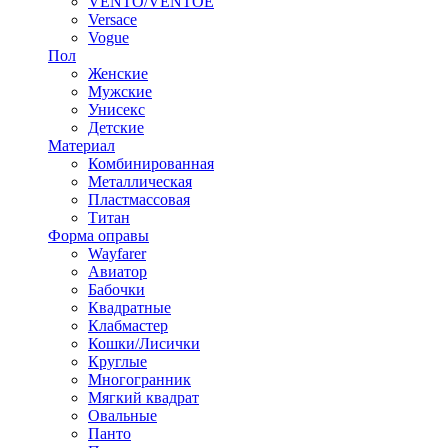
VENTO/VENTOE
Versace
Vogue
Пол
Женские
Мужские
Унисекс
Детские
Материал
Комбинированная
Металлическая
Пластмассовая
Титан
Форма оправы
Wayfarer
Авиатор
Бабочки
Квадратные
Клабмастер
Кошки/Лисички
Круглые
Многогранник
Мягкий квадрат
Овальные
Панто