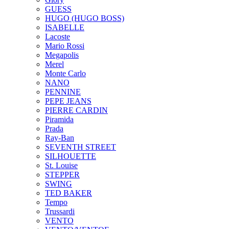
GUESS
HUGO (HUGO BOSS)
ISABELLE
Lacoste
Mario Rossi
Megapolis
Merel
Monte Carlo
NANO
PENNINE
PEPE JEANS
PIERRE CARDIN
Piramida
Prada
Ray-Ban
SEVENTH STREET
SILHOUETTE
St. Louise
STEPPER
SWING
TED BAKER
Tempo
Trussardi
VENTO