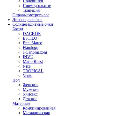
Половинки
Прямоугольные
Трапеция
Оправы
смотреть все
Линзы для очков
Солнцезащитные очки
Бренд
DACKOR
ESTILO
Enni Marco
Flamingo
J-Carlomattoni
INVU
Mario Rossi
Nice
TROPICAL
Vento
Пол
Женские
Мужские
Унисекс
Детские
Материал
Комбинированная
Металлическая