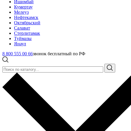
Ишимбай
Кумертау
Мелеуз
Нефтекамск
Октябрьский
Салават
Стерлитамак
Туймазы
Янаул
8 800 555 00 66
звонок бесплатный по РФ