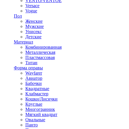
VENTO/VENTOE
Versace
Vogue
Пол
Женские
Мужские
Унисекс
Детские
Материал
Комбинированная
Металлическая
Пластмассовая
Титан
Форма оправы
Wayfarer
Авиатор
Бабочки
Квадратные
Клабмастер
Кошки/Лисички
Круглые
Многогранник
Мягкий квадрат
Овальные
Панто