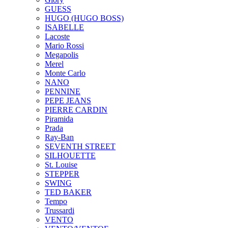
GUESS
HUGO (HUGO BOSS)
ISABELLE
Lacoste
Mario Rossi
Megapolis
Merel
Monte Carlo
NANO
PENNINE
PEPE JEANS
PIERRE CARDIN
Piramida
Prada
Ray-Ban
SEVENTH STREET
SILHOUETTE
St. Louise
STEPPER
SWING
TED BAKER
Tempo
Trussardi
VENTO