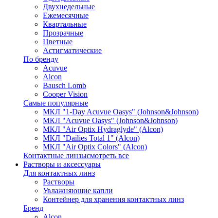
Двухнедельные
Ежемесячные
Квартальные
Прозрачные
Цветные
Астигматические
По бренду
Acuvue
Alcon
Bausch Lomb
Cooper Vision
Самые популярные
МКЛ "1-Day Acuvue Oasys" (Johnson&Johnson)
МКЛ "Acuvue Oasys" (Johnson&Johnson)
МКЛ "Air Optix Hydraglyde" (Alcon)
МКЛ "Dailies Total 1" (Alcon)
МКЛ "Air Optix Colors" (Alcon)
Контактные линзы
смотреть все
Растворы и аксессуары
Для контактных линз
Растворы
Увлажняющие капли
Контейнер для хранения контактных линз
Бренд
Alcon