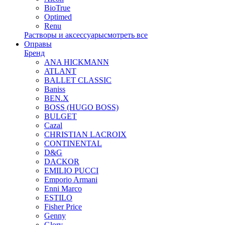
BioTrue
Optimed
Renu
Растворы и аксессуары
смотреть все
Оправы
Бренд
ANA HICKMANN
ATLANT
BALLET CLASSIC
Baniss
BEN.X
BOSS (HUGO BOSS)
BULGET
Cazal
CHRISTIAN LACROIX
CONTINENTAL
D&G
DACKOR
EMILIO PUCCI
Emporio Armani
Enni Marco
ESTILO
Fisher Price
Genny
Glory