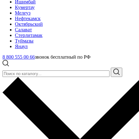
Ишимбай
Кумертау
Мелеуз
Нефтекамск
Октябрьский
Салават
Стерлитамак
Туймазы
Янаул
8 800 555 00 66
звонок бесплатный по РФ