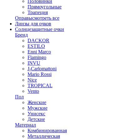
Половинки
Прямоугольные
Трапеция
Оправы
смотреть все
Линзы для очков
Солнцезащитные очки
Бренд
DACKOR
ESTILO
Enni Marco
Flamingo
INVU
J-Carlomattoni
Mario Rossi
Nice
TROPICAL
Vento
Пол
Женские
Мужские
Унисекс
Детские
Материал
Комбинированная
Металлическая