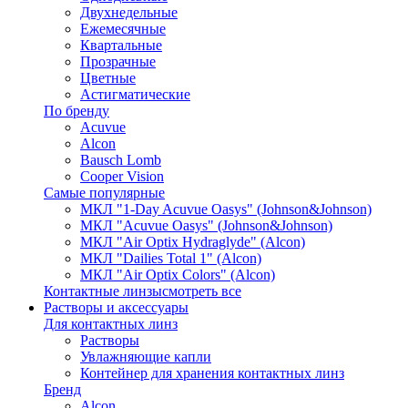
Двухнедельные
Ежемесячные
Квартальные
Прозрачные
Цветные
Астигматические
По бренду
Acuvue
Alcon
Bausch Lomb
Cooper Vision
Самые популярные
МКЛ "1-Day Acuvue Oasys" (Johnson&Johnson)
МКЛ "Acuvue Oasys" (Johnson&Johnson)
МКЛ "Air Optix Hydraglyde" (Alcon)
МКЛ "Dailies Total 1" (Alcon)
МКЛ "Air Optix Colors" (Alcon)
Контактные линзы
смотреть все
Растворы и аксессуары
Для контактных линз
Растворы
Увлажняющие капли
Контейнер для хранения контактных линз
Бренд
Alcon