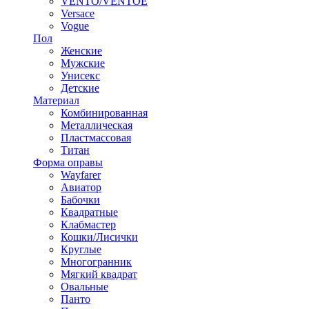
VENTO/VENTOE
Versace
Vogue
Пол
Женские
Мужские
Унисекс
Детские
Материал
Комбинированная
Металлическая
Пластмассовая
Титан
Форма оправы
Wayfarer
Авиатор
Бабочки
Квадратные
Клабмастер
Кошки/Лисички
Круглые
Многогранник
Мягкий квадрат
Овальные
Панто