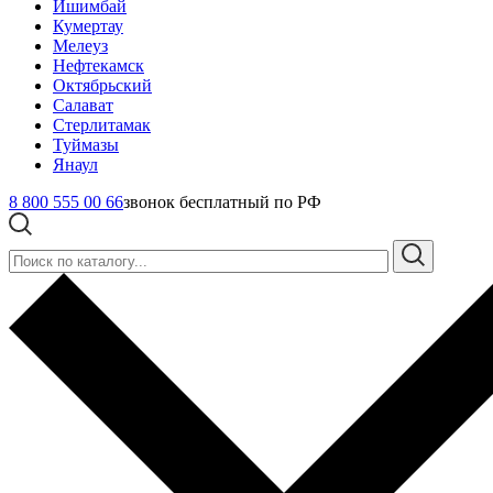
Ишимбай
Кумертау
Мелеуз
Нефтекамск
Октябрьский
Салават
Стерлитамак
Туймазы
Янаул
8 800 555 00 66
звонок бесплатный по РФ