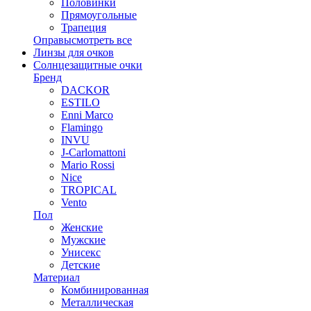
Половинки
Прямоугольные
Трапеция
Оправы
смотреть все
Линзы для очков
Солнцезащитные очки
Бренд
DACKOR
ESTILO
Enni Marco
Flamingo
INVU
J-Carlomattoni
Mario Rossi
Nice
TROPICAL
Vento
Пол
Женские
Мужские
Унисекс
Детские
Материал
Комбинированная
Металлическая