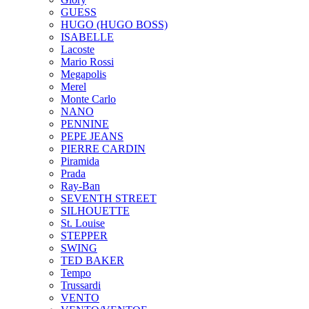
GUESS
HUGO (HUGO BOSS)
ISABELLE
Lacoste
Mario Rossi
Megapolis
Merel
Monte Carlo
NANO
PENNINE
PEPE JEANS
PIERRE CARDIN
Piramida
Prada
Ray-Ban
SEVENTH STREET
SILHOUETTE
St. Louise
STEPPER
SWING
TED BAKER
Tempo
Trussardi
VENTO