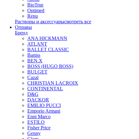
BioTrue
Optimed
Renu
Растворы и аксессуары
смотреть все
Оправы
Бренд
ANA HICKMANN
ATLANT
BALLET CLASSIC
Baniss
BEN.X
BOSS (HUGO BOSS)
BULGET
Cazal
CHRISTIAN LACROIX
CONTINENTAL
D&G
DACKOR
EMILIO PUCCI
Emporio Armani
Enni Marco
ESTILO
Fisher Price
Genny
Glory