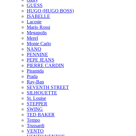
GUESS
HUGO (HUGO BOSS)
ISABELLE
Lacoste
Mario Rossi
Megapolis
Merel
Monte Carlo
NANO
PENNINE
PEPE JEANS
PIERRE CARDIN
Piramida
Prada
Ray-Ban
SEVENTH STREET
SILHOUETTE
St. Louise
STEPPER
SWING
TED BAKER
Tempo
Trussardi
VENTO