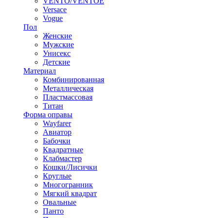
VENTO/VENTOE
Versace
Vogue
Пол
Женские
Мужские
Унисекс
Детские
Материал
Комбинированная
Металлическая
Пластмассовая
Титан
Форма оправы
Wayfarer
Авиатор
Бабочки
Квадратные
Клабмастер
Кошки/Лисички
Круглые
Многогранник
Мягкий квадрат
Овальные
Панто