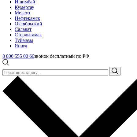
Ишимбай
Кумертау
Мелеуз
Нефтекамск
Октябрьский
Салават
Стерлитамак
Туймазы
Янаул
8 800 555 00 66
звонок бесплатный по РФ