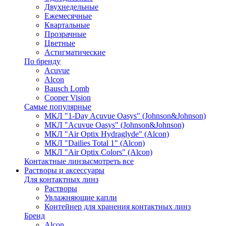
Двухнедельные
Ежемесячные
Квартальные
Прозрачные
Цветные
Астигматические
По бренду
Acuvue
Alcon
Bausch Lomb
Cooper Vision
Самые популярные
МКЛ "1-Day Acuvue Oasys" (Johnson&Johnson)
МКЛ "Acuvue Oasys" (Johnson&Johnson)
МКЛ "Air Optix Hydraglyde" (Alcon)
МКЛ "Dailies Total 1" (Alcon)
МКЛ "Air Optix Colors" (Alcon)
Контактные линзы
смотреть все
Растворы и аксессуары
Для контактных линз
Растворы
Увлажняющие капли
Контейнер для хранения контактных линз
Бренд
Alcon