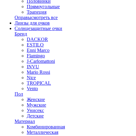
Половинки
Прямоугольные
Трапеция
Оправы
смотреть все
Линзы для очков
Солнцезащитные очки
Бренд
DACKOR
ESTILO
Enni Marco
Flamingo
J-Carlomattoni
INVU
Mario Rossi
Nice
TROPICAL
Vento
Пол
Женские
Мужские
Унисекс
Детские
Материал
Комбинированная
Металлическая