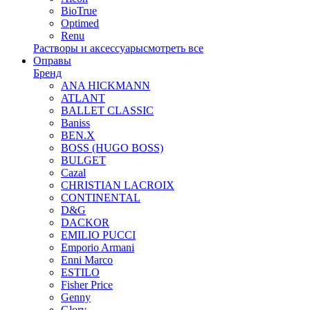
BioTrue
Optimed
Renu
Растворы и аксессуары
смотреть все
Оправы
Бренд
ANA HICKMANN
ATLANT
BALLET CLASSIC
Baniss
BEN.X
BOSS (HUGO BOSS)
BULGET
Cazal
CHRISTIAN LACROIX
CONTINENTAL
D&G
DACKOR
EMILIO PUCCI
Emporio Armani
Enni Marco
ESTILO
Fisher Price
Genny
Glory