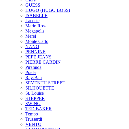
GUESS
HUGO (HUGO BOSS)
ISABELLE
Lacoste
Mario Rossi
Megapolis
Merel
Monte Carlo
NANO
PENNINE
PEPE JEANS
PIERRE CARDIN
Piramida
Prada
Ray-Ban
SEVENTH STREET
SILHOUETTE
St. Louise
STEPPER
SWING
TED BAKER
Tempo
Trussardi
VENTO