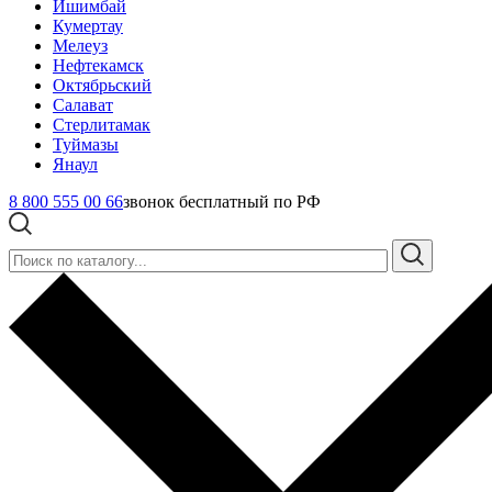
Ишимбай
Кумертау
Мелеуз
Нефтекамск
Октябрьский
Салават
Стерлитамак
Туймазы
Янаул
8 800 555 00 66
звонок бесплатный по РФ