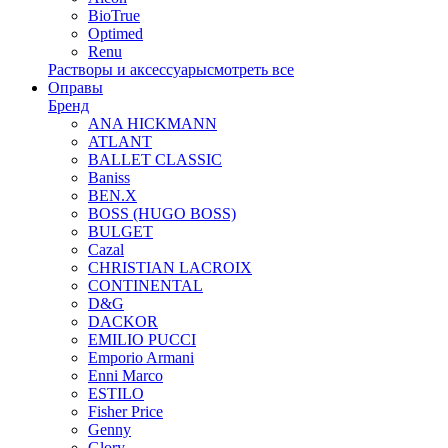
BioTrue
Optimed
Renu
Растворы и аксессуары
смотреть все
Оправы
Бренд
ANA HICKMANN
ATLANT
BALLET CLASSIC
Baniss
BEN.X
BOSS (HUGO BOSS)
BULGET
Cazal
CHRISTIAN LACROIX
CONTINENTAL
D&G
DACKOR
EMILIO PUCCI
Emporio Armani
Enni Marco
ESTILO
Fisher Price
Genny
Glory