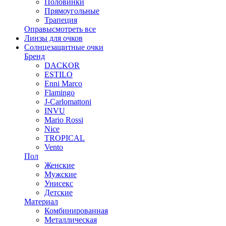
Половинки
Прямоугольные
Трапеция
Оправы
смотреть все
Линзы для очков
Солнцезащитные очки
Бренд
DACKOR
ESTILO
Enni Marco
Flamingo
J-Carlomattoni
INVU
Mario Rossi
Nice
TROPICAL
Vento
Пол
Женские
Мужские
Унисекс
Детские
Материал
Комбинированная
Металлическая