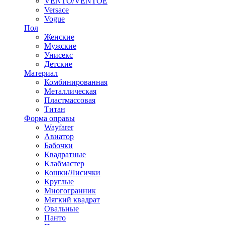
VENTO/VENTOE
Versace
Vogue
Пол
Женские
Мужские
Унисекс
Детские
Материал
Комбинированная
Металлическая
Пластмассовая
Титан
Форма оправы
Wayfarer
Авиатор
Бабочки
Квадратные
Клабмастер
Кошки/Лисички
Круглые
Многогранник
Мягкий квадрат
Овальные
Панто