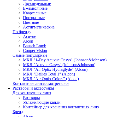
Двухнедельные
Ежемесячные
Квартальные
Прозрачные
Цветные
Астигматические
По бренду
Acuvue
Alcon
Bausch Lomb
Cooper Vision
Самые популярные
МКЛ "1-Day Acuvue Oasys" (Johnson&Johnson)
МКЛ "Acuvue Oasys" (Johnson&Johnson)
МКЛ "Air Optix Hydraglyde" (Alcon)
МКЛ "Dailies Total 1" (Alcon)
МКЛ "Air Optix Colors" (Alcon)
Контактные линзы
смотреть все
Растворы и аксессуары
Для контактных линз
Растворы
Увлажняющие капли
Контейнер для хранения контактных линз
Бренд
Alcon