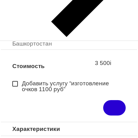
Заказать примерку
Закажите понравившуюся модель
в ближайший салон “Оптик-Экспресс”.
*Доступно для Республики
Башкортостан
3 500
i
Стоимость
Добавить услугу “изготовление
очков 1100 руб”
Характеристики