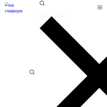
Оправа VENTO/VENTOE дет. VJ
1909 C13
в наличии (До 5 шт.) *наличие товара в
конкретном салоне необходимо
уточнять отдельно
Сравнить товар
Поделиться в соц. сетях: