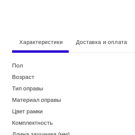
Enni Marco
ESTILO
Fisher Price
Характеристики
Доставка и оплата
Genny
Glory
Пол
GUESS
Возраст
HUGO (HUGO BOSS)
Тип оправы
ISABELLE
Материал оправы
Lacoste
Цвет рамки
Mario Rossi
Комплектность
Megapolis
Длина заушника (мм)