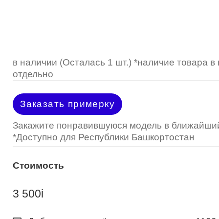
Optimed
Пластмассовая
Пластмассовая
(Johnson&Johnson)
Renu
Титан
 стопперы
Футляры для очков
МКЛ "Air Optix Hydraglyde"
(Alcon)
МКЛ "Dailies Total 1" (Alcon)
в наличии (Осталась 1 шт.) *наличие товара 
отдельно
МКЛ "Air Optix Colors" (Alcon)
Заказать примерку
Закажите понравившуюся модель в ближайший
*Доступно для Республики Башкортостан
Стоимость
3 500
i