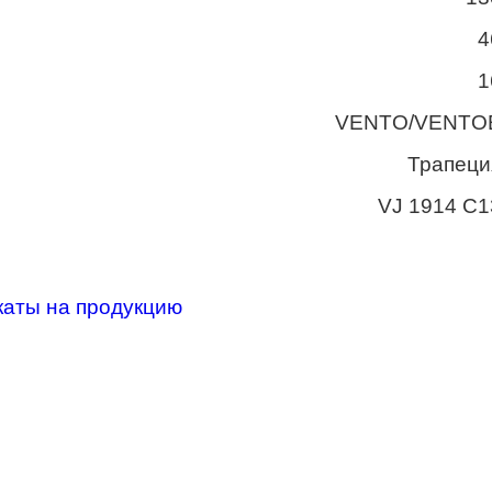
4
1
VENTO/VENTO
Трапеци
VJ 1914 C1
каты на продукцию