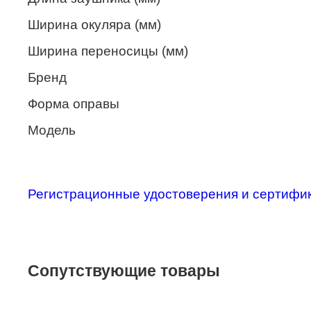
Merel
Ширина окуляра (мм)
Monte Carlo
Ширина переносицы (мм)
NANO
Бренд
PENNINE
Форма оправы
PEPE JEANS
Модель
PIERRE CARDIN
Piramida
Регистрационные удостоверения и сертифи
Prada
Ray-Ban
SEVENTH STREET
Сопутствующие товары
SILHOUETTE
St. Louise