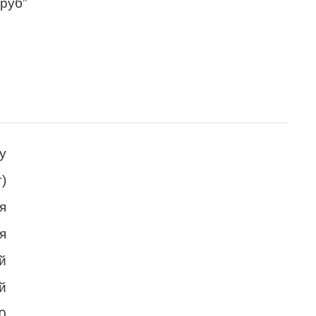
 руб”
у
т)
я
я
й
й
0