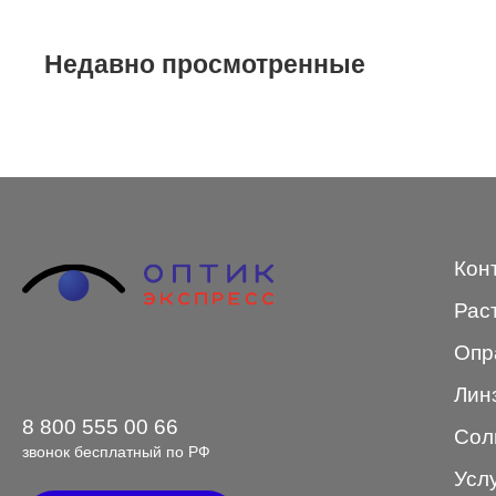
STEPPER
Недавно просмотренные
SWING
TED BAKER
Tempo
Trussardi
VENTO
Кон
VENTO/VENTOE
Рас
Versace
Опр
Vogue
Лин
8 800 555 00 66
Сол
звонок бесплатный по РФ
Усл
Форма оправы