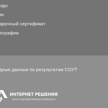
нды
ии
арочный сертификат
ографии
дные данные по результатам СОУТ