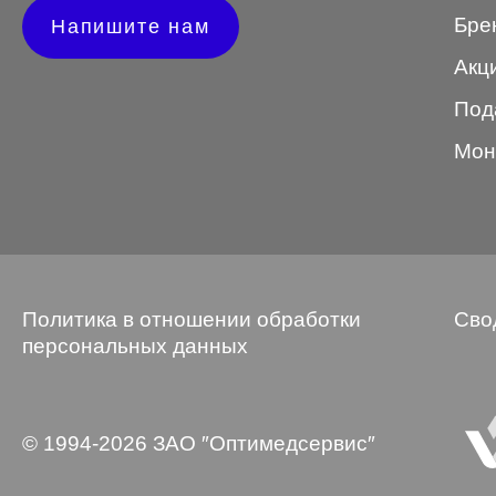
Бре
Напишите нам
Wayfarer
Акц
Авиатор
Под
Бабочки
Мон
Квадратные
Клабмастер
Кошки/Лисички
Круглые
Политика в отношении обработки
Сво
Многогранник
персональных данных
Мягкий квадрат
Овальные
© 1994-2026 ЗАО ″Оптимедсервис″
Панто