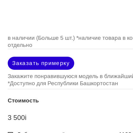
Optimed
Пластмассовая
Пластмассовая
(Johnson&Johnson)
Renu
Титан
 стопперы
Футляры для очков
МКЛ "Air Optix Hydraglyde"
(Alcon)
МКЛ "Dailies Total 1" (Alcon)
в наличии (Больше 5 шт.) *наличие товара в 
отдельно
МКЛ "Air Optix Colors" (Alcon)
Заказать примерку
Закажите понравившуюся модель в ближайший
*Доступно для Республики Башкортостан
Стоимость
3 500
i