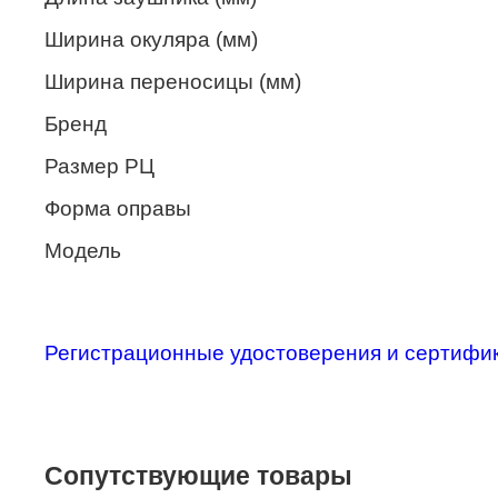
Merel
Ширина окуляра (мм)
Monte Carlo
Ширина переносицы (мм)
NANO
Бренд
PENNINE
Размер РЦ
PEPE JEANS
Форма оправы
PIERRE CARDIN
Модель
Piramida
Prada
Регистрационные удостоверения и сертифи
Ray-Ban
SEVENTH STREET
SILHOUETTE
Сопутствующие товары
St. Louise