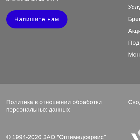
Усл
Wayfarer
Бре
Напишите нам
Авиатор
Акц
Бабочки
Под
Квадратные
Мон
Клабмастер
Кошки/Лисички
Круглые
Многогранник
Политика в отношении обработки
Сво
Мягкий квадрат
персональных данных
Овальные
Панто
© 1994-2026 ЗАО ″Оптимедсервис″