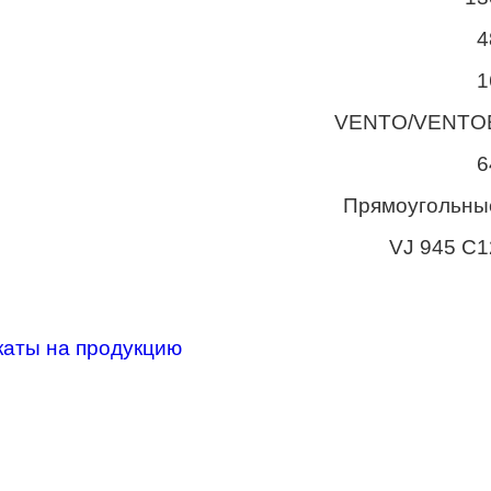
4
1
VENTO/VENTO
6
Прямоугольны
VJ 945 C1
каты на продукцию