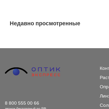
STEPPER
SWING
Недавно просмотренные
TED BAKER
Tempo
Trussardi
VENTO
VENTO/VENTOE
Кон
Versace
Рас
Vogue
Опр
Лин
8 800 555 00 66
Сол
Форма оправы
звонок бесплатный по РФ