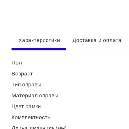
Enni Marco
ESTILO
Fisher Price
Характеристики
Доставка и оплата
Genny
Glory
Пол
GUESS
Возраст
HUGO (HUGO BOSS)
Тип оправы
ISABELLE
Материал оправы
Lacoste
Цвет рамки
Mario Rossi
Комплектность
Megapolis
Длина заушника (мм)