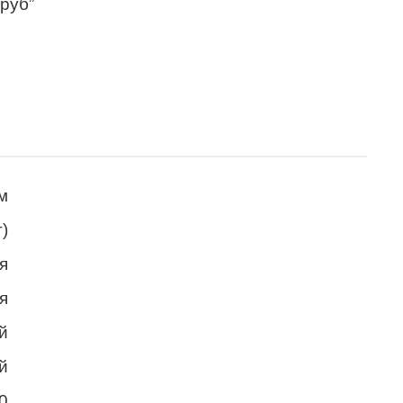
 руб”
м
т)
я
я
й
й
0