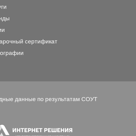
уги
нды
ии
арочный сертификат
ографии
дные данные по результатам СОУТ