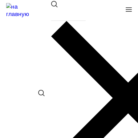
Оправа VENTO/VENTOE дет. VJ
952 C11
в наличии (Больше 5 шт.) *наличие
товара в конкретном салоне
необходимо уточнять отдельно
Сравнить товар
Поделиться в соц. сетях: