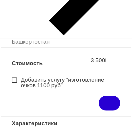
Заказать примерку
Закажите понравившуюся модель
в ближайший салон “Оптик-Экспресс”.
*Доступно для Республики
Башкортостан
3 500
i
Стоимость
Добавить услугу “изготовление
очков 1100 руб”
Характеристики