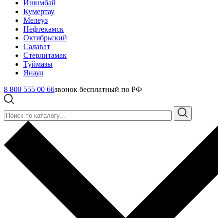
Ишимбай
Кумертау
Мелеуз
Нефтекамск
Октябрьский
Салават
Стерлитамак
Туймазы
Янаул
8 800 555 00 66
звонок бесплатный по РФ