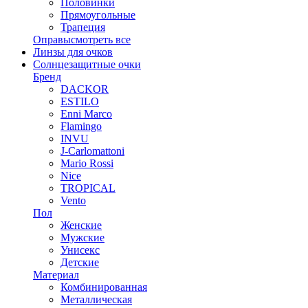
Половинки
Прямоугольные
Трапеция
Оправы
смотреть все
Линзы для очков
Солнцезащитные очки
Бренд
DACKOR
ESTILO
Enni Marco
Flamingo
INVU
J-Carlomattoni
Mario Rossi
Nice
TROPICAL
Vento
Пол
Женские
Мужские
Унисекс
Детские
Материал
Комбинированная
Металлическая