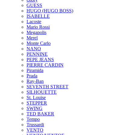
GUESS
HUGO (HUGO BOSS)
ISABELLE
Lacoste
Mario Rossi
Megapolis
Merel
Monte Carlo
NANO
PENNINE
PEPE JEANS
PIERRE CARDIN
Piramida
Prada
Ray-Ban
SEVENTH STREET
SILHOUETTE
St. Louise
STEPPER
SWING
TED BAKER
Tempo
Trussardi
VENTO