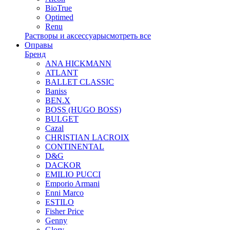
BioTrue
Optimed
Renu
Растворы и аксессуары
смотреть все
Оправы
Бренд
ANA HICKMANN
ATLANT
BALLET CLASSIC
Baniss
BEN.X
BOSS (HUGO BOSS)
BULGET
Cazal
CHRISTIAN LACROIX
CONTINENTAL
D&G
DACKOR
EMILIO PUCCI
Emporio Armani
Enni Marco
ESTILO
Fisher Price
Genny
Glory