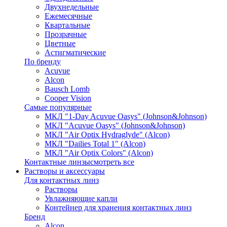
Двухнедельные
Ежемесячные
Квартальные
Прозрачные
Цветные
Астигматические
По бренду
Acuvue
Alcon
Bausch Lomb
Cooper Vision
Самые популярные
МКЛ "1-Day Acuvue Oasys" (Johnson&Johnson)
МКЛ "Acuvue Oasys" (Johnson&Johnson)
МКЛ "Air Optix Hydraglyde" (Alcon)
МКЛ "Dailies Total 1" (Alcon)
МКЛ "Air Optix Colors" (Alcon)
Контактные линзы
смотреть все
Растворы и аксессуары
Для контактных линз
Растворы
Увлажняющие капли
Контейнер для хранения контактных линз
Бренд
Alcon