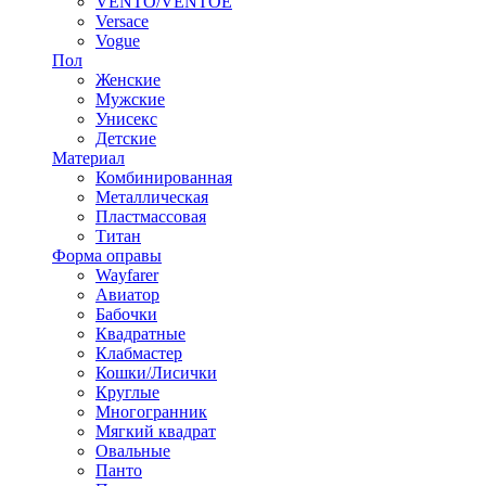
VENTO/VENTOE
Versace
Vogue
Пол
Женские
Мужские
Унисекс
Детские
Материал
Комбинированная
Металлическая
Пластмассовая
Титан
Форма оправы
Wayfarer
Авиатор
Бабочки
Квадратные
Клабмастер
Кошки/Лисички
Круглые
Многогранник
Мягкий квадрат
Овальные
Панто