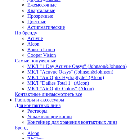
Ежемесячные
Квартальные
Прозрачные
Цветные
Астигматические
По бренду
Acuvue
Alcon
Bausch Lomb
Cooper Vision
Самые популярные
МКЛ "1-Day Acuvue Oasys" (Johnson&Johnson)
МКЛ "Acuvue Oasys" (Johnson&Johnson)
МКЛ "Air Optix Hydraglyde" (Alcon)
МКЛ "Dailies Total 1" (Alcon)
МКЛ "Air Optix Colors" (Alcon)
Контактные линзы
смотреть все
Растворы и аксессуары
Для контактных линз
Растворы
Увлажняющие капли
Контейнер для хранения контактных линз
Бренд
Alcon
BioTrue