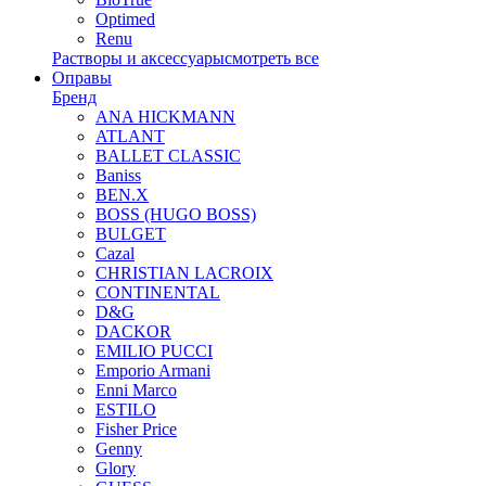
Optimed
Renu
Растворы и аксессуары
смотреть все
Оправы
Бренд
ANA HICKMANN
ATLANT
BALLET CLASSIC
Baniss
BEN.X
BOSS (HUGO BOSS)
BULGET
Cazal
CHRISTIAN LACROIX
CONTINENTAL
D&G
DACKOR
EMILIO PUCCI
Emporio Armani
Enni Marco
ESTILO
Fisher Price
Genny
Glory