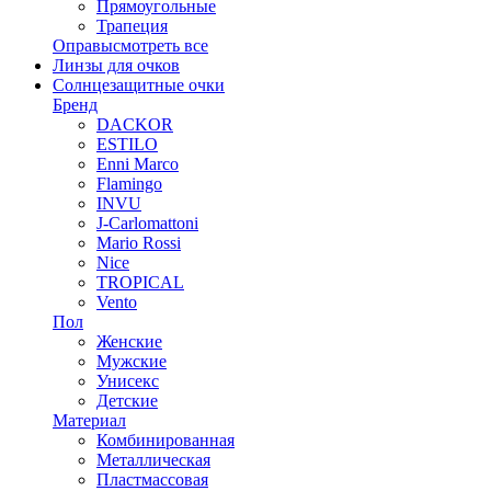
Прямоугольные
Трапеция
Оправы
смотреть все
Линзы для очков
Солнцезащитные очки
Бренд
DACKOR
ESTILO
Enni Marco
Flamingo
INVU
J-Carlomattoni
Mario Rossi
Nice
TROPICAL
Vento
Пол
Женские
Мужские
Унисекс
Детские
Материал
Комбинированная
Металлическая
Пластмассовая