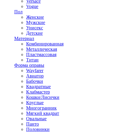
Versace
Vogue
Пол
Женские
Мужские
Унисекс
Детские
Материал
Комбинированная
Металлическая
Пластмассовая
Титан
Форма оправы
Wayfarer
Авиатор
Бабочки
Квадратные
Клабмастер
Кошки/Лисички
Круглые
Многогранник
Мягкий квадрат
Овальные
Панто
Половинки