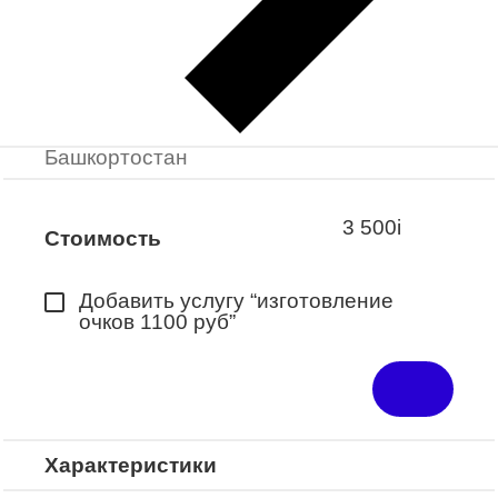
Заказать примерку
Закажите понравившуюся модель
в ближайший салон “Оптик-Экспресс”.
*Доступно для Республики
Башкортостан
3 500
i
Стоимость
Добавить услугу “изготовление
очков 1100 руб”
Характеристики