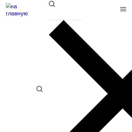
Оправа VENTO/VENTOE дет. VJ
985 C12
в наличии (Больше 5 шт.) *наличие
товара в конкретном салоне
необходимо уточнять отдельно
Сравнить товар
Поделиться в соц. сетях: