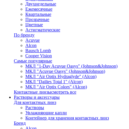
Двухнедельные
Ежемесячные
Квартальные
Прозрачные
Цветные
Астигматические
По бренду
Acuvue
Alcon
Bausch Lomb
Cooper Vision
Самые популярные
МКЛ "1-Day Acuvue Oasys" (Johnson&Johnson)
МКЛ "Acuvue Oasys" (Johnson&Johnson)
МКЛ "Air Optix Hydraglyde" (Alcon)
МКЛ "Dailies Total 1" (Alcon)
МКЛ "Air Optix Colors" (Alcon)
Контактные линзы
смотреть все
Растворы и аксессуары
Для контактных линз
Растворы
Увлажняющие капли
Контейнер для хранения контактных линз
Бренд
Alcon