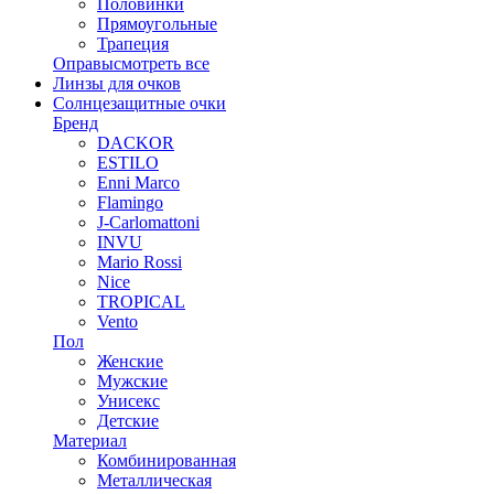
Половинки
Прямоугольные
Трапеция
Оправы
смотреть все
Линзы для очков
Солнцезащитные очки
Бренд
DACKOR
ESTILO
Enni Marco
Flamingo
J-Carlomattoni
INVU
Mario Rossi
Nice
TROPICAL
Vento
Пол
Женские
Мужские
Унисекс
Детские
Материал
Комбинированная
Металлическая