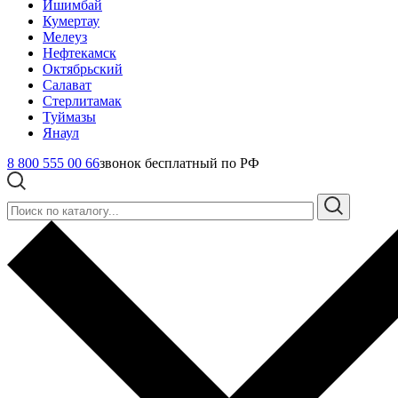
Ишимбай
Кумертау
Мелеуз
Нефтекамск
Октябрьский
Салават
Стерлитамак
Туймазы
Янаул
8 800 555 00 66
звонок бесплатный по РФ