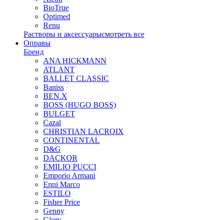
BioTrue
Optimed
Renu
Растворы и аксессуары
смотреть все
Оправы
Бренд
ANA HICKMANN
ATLANT
BALLET CLASSIC
Baniss
BEN.X
BOSS (HUGO BOSS)
BULGET
Cazal
CHRISTIAN LACROIX
CONTINENTAL
D&G
DACKOR
EMILIO PUCCI
Emporio Armani
Enni Marco
ESTILO
Fisher Price
Genny
Glory