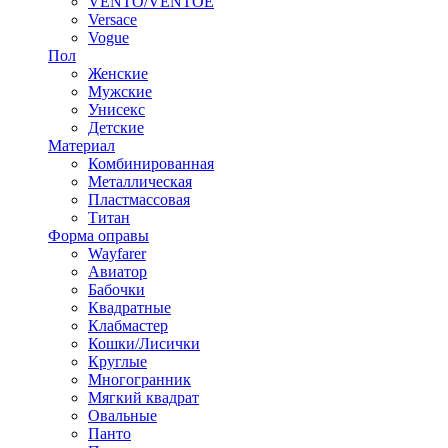
VENTO/VENTOE
Versace
Vogue
Пол
Женские
Мужские
Унисекс
Детские
Материал
Комбинированная
Металлическая
Пластмассовая
Титан
Форма оправы
Wayfarer
Авиатор
Бабочки
Квадратные
Клабмастер
Кошки/Лисички
Круглые
Многогранник
Мягкий квадрат
Овальные
Панто