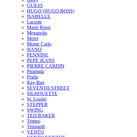
GUESS
HUGO (HUGO BOSS)
ISABELLE
Lacoste
Mario Rossi
Megapolis
Merel
Monte Carlo
NANO
PENNINE
PEPE JEANS
PIERRE CARDIN
Piramida
Prada
Ray-Ban
SEVENTH STREET
SILHOUETTE
St. Louise
STEPPER
SWING
TED BAKER
Tempo
Trussardi
VENTO