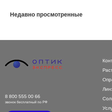
STEPPER
Недавно просмотренные
SWING
TED BAKER
Tempo
Trussardi
VENTO
Кон
VENTO/VENTOE
Рас
Versace
Опр
Vogue
Лин
8 800 555 00 66
Сол
звонок бесплатный по РФ
Усл
Форма оправы