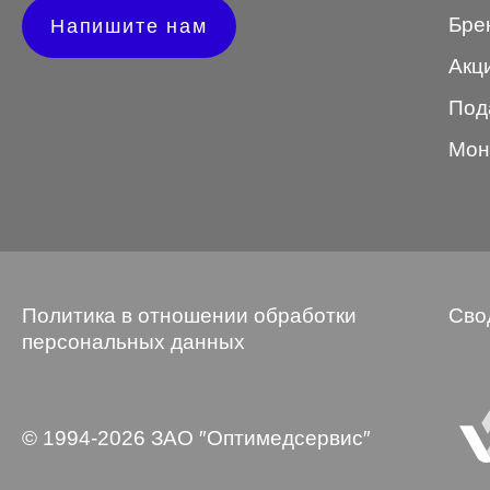
Бре
Напишите нам
Wayfarer
Акц
Авиатор
Под
Бабочки
Мон
Квадратные
Клабмастер
Кошки/Лисички
Круглые
Политика в отношении обработки
Сво
Многогранник
персональных данных
Мягкий квадрат
Овальные
© 1994-2026 ЗАО ″Оптимедсервис″
Панто