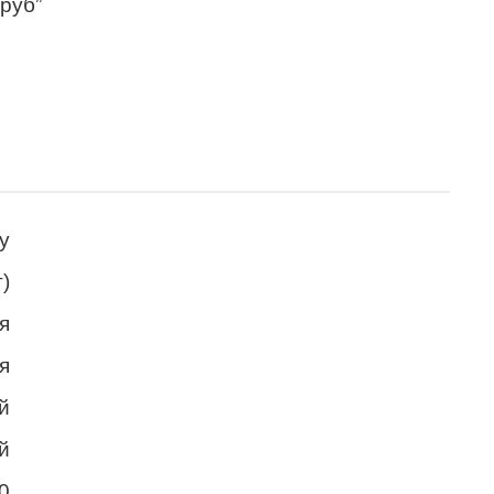
 руб”
у
т)
я
я
й
й
0