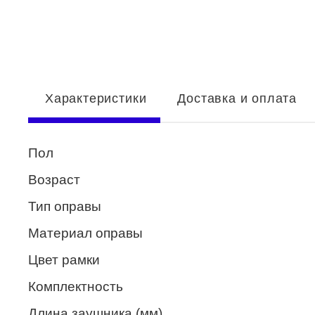
Enni Marco
ESTILO
Fisher Price
Характеристики
Доставка и оплата
Genny
Glory
Пол
GUESS
Возраст
HUGO (HUGO BOSS)
Тип оправы
ISABELLE
Материал оправы
Lacoste
Цвет рамки
Mario Rossi
Комплектность
Megapolis
Длина заушника (мм)