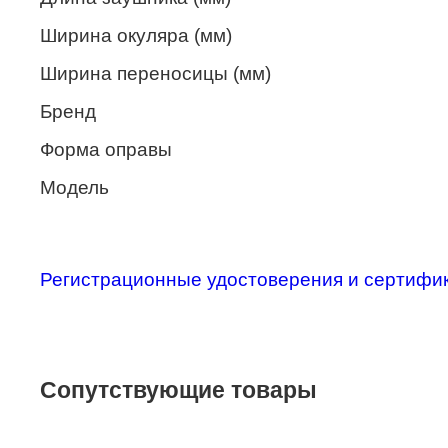
Merel
Ширина окуляра (мм)
Monte Carlo
Ширина переносицы (мм)
NANO
Бренд
PENNINE
Форма оправы
PEPE JEANS
Модель
PIERRE CARDIN
Piramida
Регистрационные удостоверения и сертифи
Prada
Ray-Ban
SEVENTH STREET
Сопутствующие товары
SILHOUETTE
St. Louise