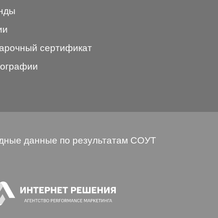
нды
ии
арочный сертификат
ографии
дные данные по результатам СОУТ