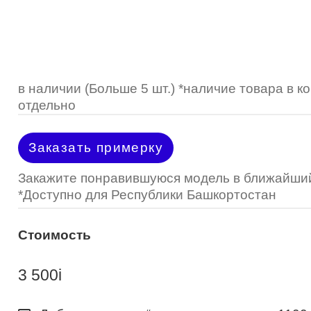
Optimed
Пластмассовая
Пластмассовая
(Johnson&Johnson)
Renu
Титан
 стопперы
Футляры для очков
МКЛ "Air Optix Hydraglyde"
(Alcon)
МКЛ "Dailies Total 1" (Alcon)
в наличии (Больше 5 шт.) *наличие товара в 
отдельно
МКЛ "Air Optix Colors" (Alcon)
Заказать примерку
Закажите понравившуюся модель в ближайший
*Доступно для Республики Башкортостан
Стоимость
3 500
i