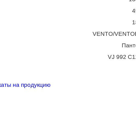
4
1
VENTO/VENTO
Пант
VJ 992 C1
каты на продукцию