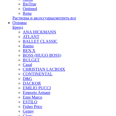
BioTrue
Optimed
Renu
Растворы и аксессуары
смотреть все
Оправы
Бренд
ANA HICKMANN
ATLANT
BALLET CLASSIC
Baniss
BEN.X
BOSS (HUGO BOSS)
BULGET
Cazal
CHRISTIAN LACROIX
CONTINENTAL
D&G
DACKOR
EMILIO PUCCI
Emporio Armani
Enni Marco
ESTILO
Fisher Price
Genny
Glory