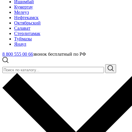
Ишимбай
Кумертау
Мелеуз
Нефтекамск
Октябрьский
Салават
Стерлитамак
Туймазы
Янаул
8 800 555 00 66
звонок бесплатный по РФ