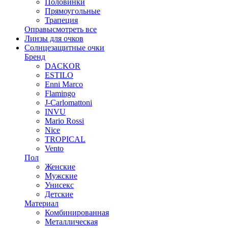
Половинки
Прямоугольные
Трапеция
Оправы
смотреть все
Линзы для очков
Солнцезащитные очки
Бренд
DACKOR
ESTILO
Enni Marco
Flamingo
J-Carlomattoni
INVU
Mario Rossi
Nice
TROPICAL
Vento
Пол
Женские
Мужские
Унисекс
Детские
Материал
Комбинированная
Металлическая