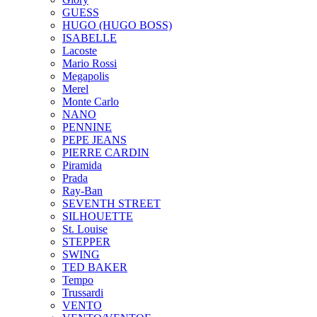
GUESS
HUGO (HUGO BOSS)
ISABELLE
Lacoste
Mario Rossi
Megapolis
Merel
Monte Carlo
NANO
PENNINE
PEPE JEANS
PIERRE CARDIN
Piramida
Prada
Ray-Ban
SEVENTH STREET
SILHOUETTE
St. Louise
STEPPER
SWING
TED BAKER
Tempo
Trussardi
VENTO