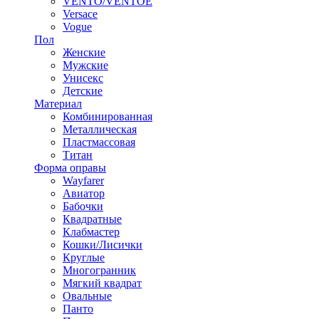
VENTO/VENTOE
Versace
Vogue
Пол
Женские
Мужские
Унисекс
Детские
Материал
Комбинированная
Металлическая
Пластмассовая
Титан
Форма оправы
Wayfarer
Авиатор
Бабочки
Квадратные
Клабмастер
Кошки/Лисички
Круглые
Многогранник
Мягкий квадрат
Овальные
Панто