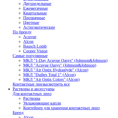
Двухнедельные
Ежемесячные
Квартальные
Прозрачные
Цветные
Астигматические
По бренду
Acuvue
Alcon
Bausch Lomb
Cooper Vision
Самые популярные
МКЛ "1-Day Acuvue Oasys" (Johnson&Johnson)
МКЛ "Acuvue Oasys" (Johnson&Johnson)
МКЛ "Air Optix Hydraglyde" (Alcon)
МКЛ "Dailies Total 1" (Alcon)
МКЛ "Air Optix Colors" (Alcon)
Контактные линзы
смотреть все
Растворы и аксессуары
Для контактных линз
Растворы
Увлажняющие капли
Контейнер для хранения контактных линз
Бренд
Alcon