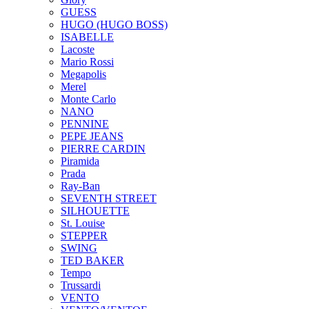
GUESS
HUGO (HUGO BOSS)
ISABELLE
Lacoste
Mario Rossi
Megapolis
Merel
Monte Carlo
NANO
PENNINE
PEPE JEANS
PIERRE CARDIN
Piramida
Prada
Ray-Ban
SEVENTH STREET
SILHOUETTE
St. Louise
STEPPER
SWING
TED BAKER
Tempo
Trussardi
VENTO