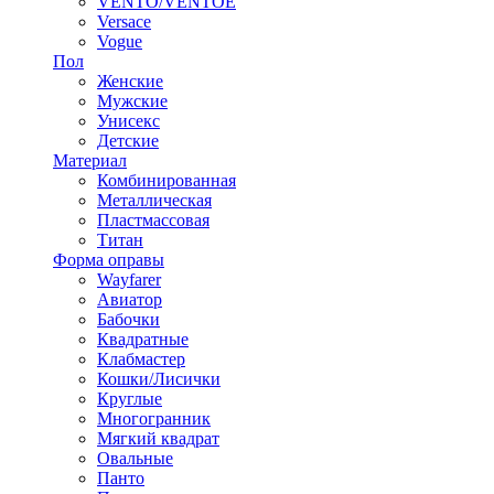
VENTO/VENTOE
Versace
Vogue
Пол
Женские
Мужские
Унисекс
Детские
Материал
Комбинированная
Металлическая
Пластмассовая
Титан
Форма оправы
Wayfarer
Авиатор
Бабочки
Квадратные
Клабмастер
Кошки/Лисички
Круглые
Многогранник
Мягкий квадрат
Овальные
Панто