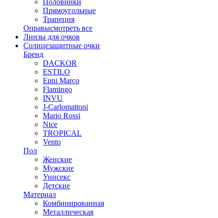
Половинки
Прямоугольные
Трапеция
Оправы
смотреть все
Линзы для очков
Солнцезащитные очки
Бренд
DACKOR
ESTILO
Enni Marco
Flamingo
INVU
J-Carlomattoni
Mario Rossi
Nice
TROPICAL
Vento
Пол
Женские
Мужские
Унисекс
Детские
Материал
Комбинированная
Металлическая