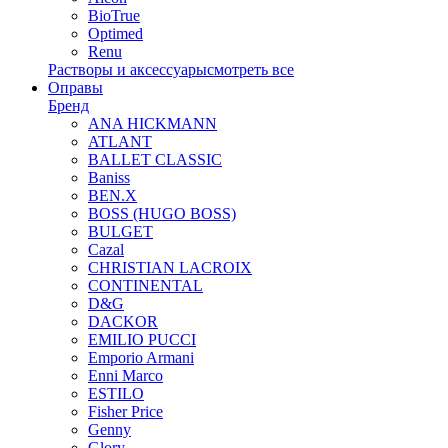
BioTrue
Optimed
Renu
Растворы и аксессуары
смотреть все
Оправы
Бренд
ANA HICKMANN
ATLANT
BALLET CLASSIC
Baniss
BEN.X
BOSS (HUGO BOSS)
BULGET
Cazal
CHRISTIAN LACROIX
CONTINENTAL
D&G
DACKOR
EMILIO PUCCI
Emporio Armani
Enni Marco
ESTILO
Fisher Price
Genny
Glory