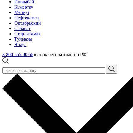
Ишимбай
Кумертау
Мелеуз
Нефтекамск
Октябрьский
Салават
Стерлитамак
Туймазы
Янаул
8 800 555 00 66
звонок бесплатный по РФ