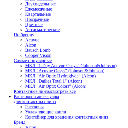
Двухнедельные
Ежемесячные
Квартальные
Прозрачные
Цветные
Астигматические
По бренду
Acuvue
Alcon
Bausch Lomb
Cooper Vision
Самые популярные
МКЛ "1-Day Acuvue Oasys" (Johnson&Johnson)
МКЛ "Acuvue Oasys" (Johnson&Johnson)
МКЛ "Air Optix Hydraglyde" (Alcon)
МКЛ "Dailies Total 1" (Alcon)
МКЛ "Air Optix Colors" (Alcon)
Контактные линзы
смотреть все
Растворы и аксессуары
Для контактных линз
Растворы
Увлажняющие капли
Контейнер для хранения контактных линз
Бренд
Alcon