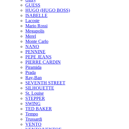
GUESS
HUGO (HUGO BOSS)
ISABELLE
Lacoste
Mario Rossi
Megapolis
Merel
Monte Carlo
NANO
PENNINE
PEPE JEANS
PIERRE CARDIN
Piramida
Prada
Ray-Ban
SEVENTH STREET
SILHOUETTE
St. Louise
STEPPER
SWING
TED BAKER
Tempo
Trussardi
VENTO