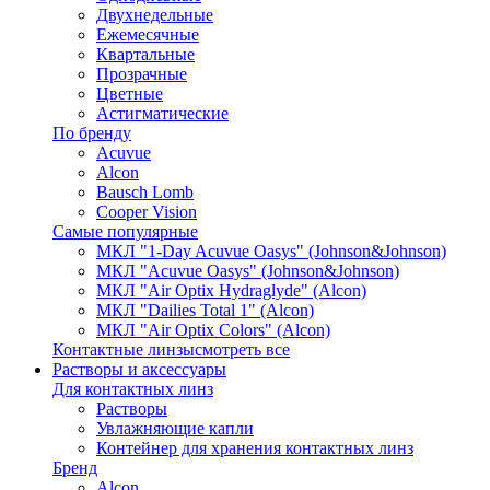
Двухнедельные
Ежемесячные
Квартальные
Прозрачные
Цветные
Астигматические
По бренду
Acuvue
Alcon
Bausch Lomb
Cooper Vision
Самые популярные
МКЛ "1-Day Acuvue Oasys" (Johnson&Johnson)
МКЛ "Acuvue Oasys" (Johnson&Johnson)
МКЛ "Air Optix Hydraglyde" (Alcon)
МКЛ "Dailies Total 1" (Alcon)
МКЛ "Air Optix Colors" (Alcon)
Контактные линзы
смотреть все
Растворы и аксессуары
Для контактных линз
Растворы
Увлажняющие капли
Контейнер для хранения контактных линз
Бренд
Alcon