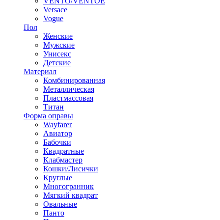
VENTO/VENTOE
Versace
Vogue
Пол
Женские
Мужские
Унисекс
Детские
Материал
Комбинированная
Металлическая
Пластмассовая
Титан
Форма оправы
Wayfarer
Авиатор
Бабочки
Квадратные
Клабмастер
Кошки/Лисички
Круглые
Многогранник
Мягкий квадрат
Овальные
Панто