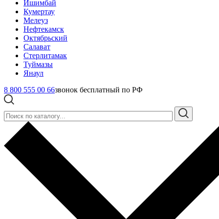
Ишимбай
Кумертау
Мелеуз
Нефтекамск
Октябрьский
Салават
Стерлитамак
Туймазы
Янаул
8 800 555 00 66
звонок бесплатный по РФ