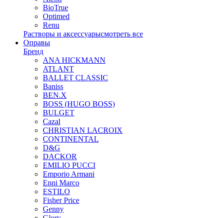
BioTrue
Optimed
Renu
Растворы и аксессуары
смотреть все
Оправы
Бренд
ANA HICKMANN
ATLANT
BALLET CLASSIC
Baniss
BEN.X
BOSS (HUGO BOSS)
BULGET
Cazal
CHRISTIAN LACROIX
CONTINENTAL
D&G
DACKOR
EMILIO PUCCI
Emporio Armani
Enni Marco
ESTILO
Fisher Price
Genny
Glory