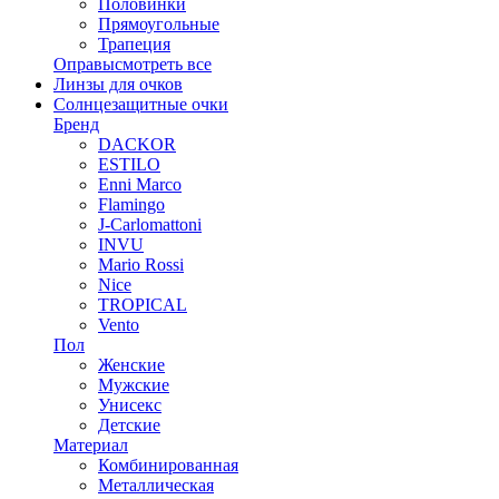
Половинки
Прямоугольные
Трапеция
Оправы
смотреть все
Линзы для очков
Солнцезащитные очки
Бренд
DACKOR
ESTILO
Enni Marco
Flamingo
J-Carlomattoni
INVU
Mario Rossi
Nice
TROPICAL
Vento
Пол
Женские
Мужские
Унисекс
Детские
Материал
Комбинированная
Металлическая