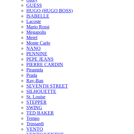
GUESS
HUGO (HUGO BOSS)
ISABELLE
Lacoste
Mario Rossi
Megapolis
Merel
Monte Carlo
NANO
PENNINE
PEPE JEANS
PIERRE CARDIN
Piramida
Prada
Ray-Ban
SEVENTH STREET
SILHOUETTE
St. Louise
STEPPER
SWING
TED BAKER
Tempo
Trussardi
VENTO