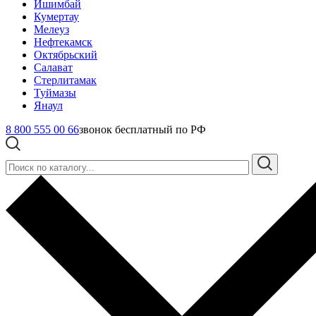
Ишимбай
Кумертау
Мелеуз
Нефтекамск
Октябрьский
Салават
Стерлитамак
Туймазы
Янаул
8 800 555 00 66
звонок бесплатный по РФ