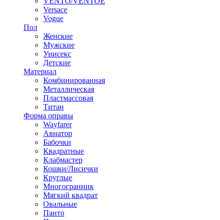
VENTO/VENTOE
Versace
Vogue
Пол
Женские
Мужские
Унисекс
Детские
Материал
Комбинированная
Металлическая
Пластмассовая
Титан
Форма оправы
Wayfarer
Авиатор
Бабочки
Квадратные
Клабмастер
Кошки/Лисички
Круглые
Многогранник
Мягкий квадрат
Овальные
Панто