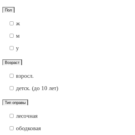
Пол
ж
м
у
Возраст
взросл.
детск. (до 10 лет)
Тип оправы
лесочная
ободковая