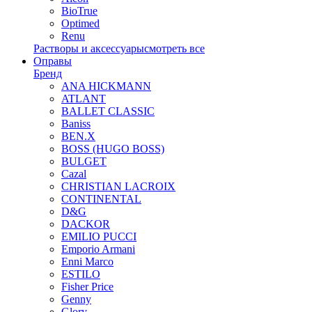
BioTrue
Optimed
Renu
Растворы и аксессуары
смотреть все
Оправы
Бренд
ANA HICKMANN
ATLANT
BALLET CLASSIC
Baniss
BEN.X
BOSS (HUGO BOSS)
BULGET
Cazal
CHRISTIAN LACROIX
CONTINENTAL
D&G
DACKOR
EMILIO PUCCI
Emporio Armani
Enni Marco
ESTILO
Fisher Price
Genny
Glory