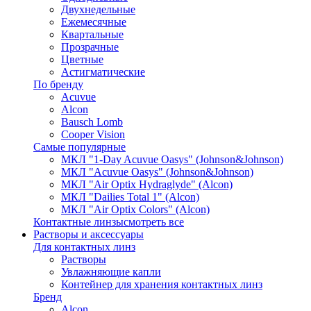
Двухнедельные
Ежемесячные
Квартальные
Прозрачные
Цветные
Астигматические
По бренду
Acuvue
Alcon
Bausch Lomb
Cooper Vision
Самые популярные
МКЛ "1-Day Acuvue Oasys" (Johnson&Johnson)
МКЛ "Acuvue Oasys" (Johnson&Johnson)
МКЛ "Air Optix Hydraglyde" (Alcon)
МКЛ "Dailies Total 1" (Alcon)
МКЛ "Air Optix Colors" (Alcon)
Контактные линзы
смотреть все
Растворы и аксессуары
Для контактных линз
Растворы
Увлажняющие капли
Контейнер для хранения контактных линз
Бренд
Alcon