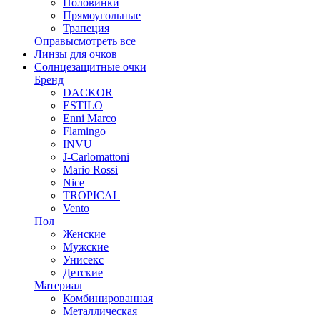
Половинки
Прямоугольные
Трапеция
Оправы
смотреть все
Линзы для очков
Солнцезащитные очки
Бренд
DACKOR
ESTILO
Enni Marco
Flamingo
INVU
J-Carlomattoni
Mario Rossi
Nice
TROPICAL
Vento
Пол
Женские
Мужские
Унисекс
Детские
Материал
Комбинированная
Металлическая