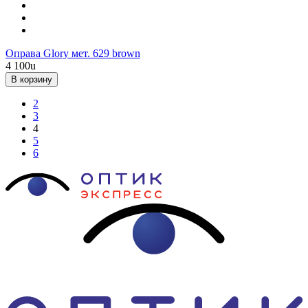
Оправа Glory мет. 629 brown
4 100
u
В корзину
2
3
4
5
6