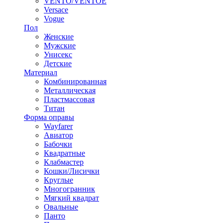
VENTO/VENTOE
Versace
Vogue
Пол
Женские
Мужские
Унисекс
Детские
Материал
Комбинированная
Металлическая
Пластмассовая
Титан
Форма оправы
Wayfarer
Авиатор
Бабочки
Квадратные
Клабмастер
Кошки/Лисички
Круглые
Многогранник
Мягкий квадрат
Овальные
Панто