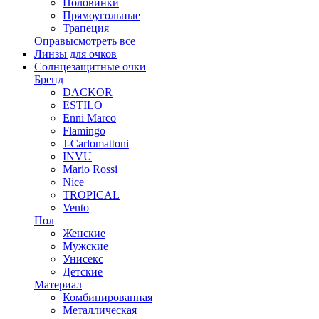
Половинки
Прямоугольные
Трапеция
Оправы
смотреть все
Линзы для очков
Солнцезащитные очки
Бренд
DACKOR
ESTILO
Enni Marco
Flamingo
J-Carlomattoni
INVU
Mario Rossi
Nice
TROPICAL
Vento
Пол
Женские
Мужские
Унисекс
Детские
Материал
Комбинированная
Металлическая