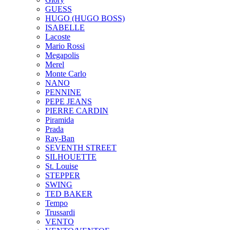
GUESS
HUGO (HUGO BOSS)
ISABELLE
Lacoste
Mario Rossi
Megapolis
Merel
Monte Carlo
NANO
PENNINE
PEPE JEANS
PIERRE CARDIN
Piramida
Prada
Ray-Ban
SEVENTH STREET
SILHOUETTE
St. Louise
STEPPER
SWING
TED BAKER
Tempo
Trussardi
VENTO