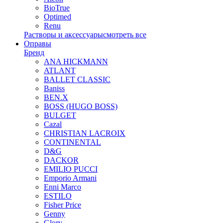
BioTrue
Optimed
Renu
Растворы и аксессуары
смотреть все
Оправы
Бренд
ANA HICKMANN
ATLANT
BALLET CLASSIC
Baniss
BEN.X
BOSS (HUGO BOSS)
BULGET
Cazal
CHRISTIAN LACROIX
CONTINENTAL
D&G
DACKOR
EMILIO PUCCI
Emporio Armani
Enni Marco
ESTILO
Fisher Price
Genny
Glory