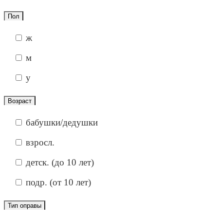
Пол
ж
м
у
Возраст
бабушки/дедушки
взросл.
детск. (до 10 лет)
подр. (от 10 лет)
Тип оправы