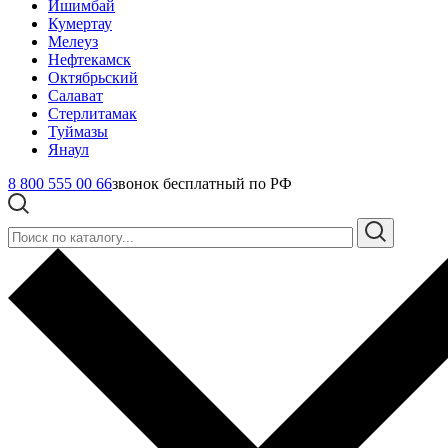
Ишимбай
Кумертау
Мелеуз
Нефтекамск
Октябрьский
Салават
Стерлитамак
Туймазы
Янаул
8 800 555 00 66
звонок бесплатный по РФ