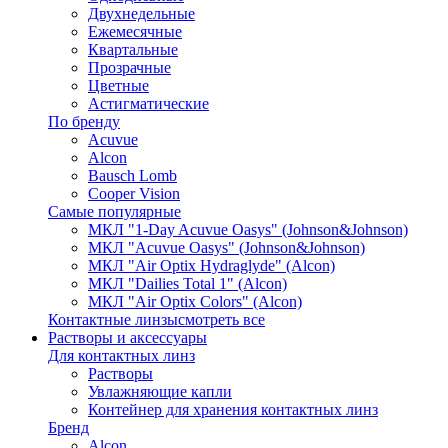
Двухнедельные
Ежемесячные
Квартальные
Прозрачные
Цветные
Астигматические
По бренду
Acuvue
Alcon
Bausch Lomb
Cooper Vision
Самые популярные
МКЛ "1-Day Acuvue Oasys" (Johnson&Johnson)
МКЛ "Acuvue Oasys" (Johnson&Johnson)
МКЛ "Air Optix Hydraglyde" (Alcon)
МКЛ "Dailies Total 1" (Alcon)
МКЛ "Air Optix Colors" (Alcon)
Контактные линзы
смотреть все
Растворы и аксессуары
Для контактных линз
Растворы
Увлажняющие капли
Контейнер для хранения контактных линз
Бренд
Alcon