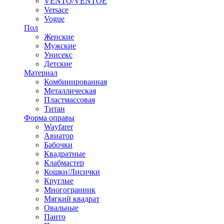
VENTO/VENTOE
Versace
Vogue
Пол
Женские
Мужские
Унисекс
Детские
Материал
Комбинированная
Металлическая
Пластмассовая
Титан
Форма оправы
Wayfarer
Авиатор
Бабочки
Квадратные
Клабмастер
Кошки/Лисички
Круглые
Многогранник
Мягкий квадрат
Овальные
Панто