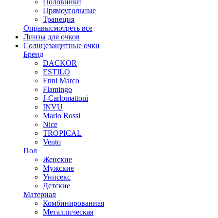
Половинки
Прямоугольные
Трапеция
Оправы
смотреть все
Линзы для очков
Солнцезащитные очки
Бренд
DACKOR
ESTILO
Enni Marco
Flamingo
J-Carlomattoni
INVU
Mario Rossi
Nice
TROPICAL
Vento
Пол
Женские
Мужские
Унисекс
Детские
Материал
Комбинированная
Металлическая