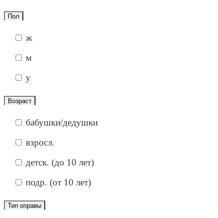
Пол
ж
м
у
Возраст
бабушки/дедушки
взросл.
детск. (до 10 лет)
подр. (от 10 лет)
Тип оправы