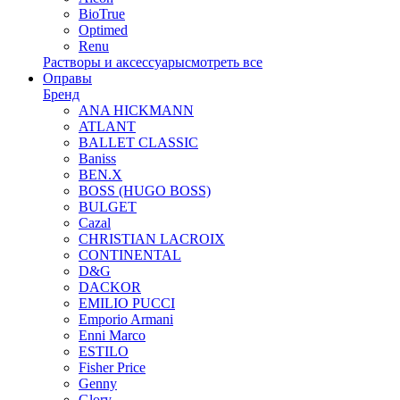
BioTrue
Optimed
Renu
Растворы и аксессуары
смотреть все
Оправы
Бренд
ANA HICKMANN
ATLANT
BALLET CLASSIC
Baniss
BEN.X
BOSS (HUGO BOSS)
BULGET
Cazal
CHRISTIAN LACROIX
CONTINENTAL
D&G
DACKOR
EMILIO PUCCI
Emporio Armani
Enni Marco
ESTILO
Fisher Price
Genny
Glory