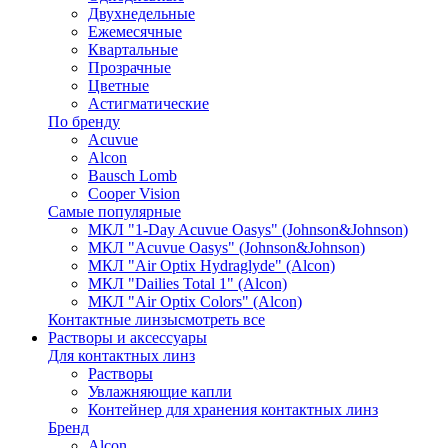
Двухнедельные
Ежемесячные
Квартальные
Прозрачные
Цветные
Астигматические
По бренду
Acuvue
Alcon
Bausch Lomb
Cooper Vision
Самые популярные
МКЛ "1-Day Acuvue Oasys" (Johnson&Johnson)
МКЛ "Acuvue Oasys" (Johnson&Johnson)
МКЛ "Air Optix Hydraglyde" (Alcon)
МКЛ "Dailies Total 1" (Alcon)
МКЛ "Air Optix Colors" (Alcon)
Контактные линзы
смотреть все
Растворы и аксессуары
Для контактных линз
Растворы
Увлажняющие капли
Контейнер для хранения контактных линз
Бренд
Alcon