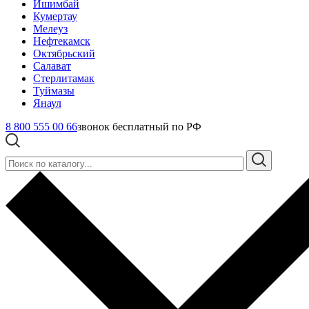
Ишимбай
Кумертау
Мелеуз
Нефтекамск
Октябрьский
Салават
Стерлитамак
Туймазы
Янаул
8 800 555 00 66
звонок бесплатный по РФ