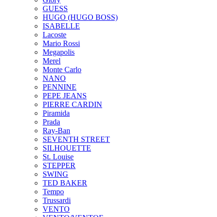
GUESS
HUGO (HUGO BOSS)
ISABELLE
Lacoste
Mario Rossi
Megapolis
Merel
Monte Carlo
NANO
PENNINE
PEPE JEANS
PIERRE CARDIN
Piramida
Prada
Ray-Ban
SEVENTH STREET
SILHOUETTE
St. Louise
STEPPER
SWING
TED BAKER
Tempo
Trussardi
VENTO