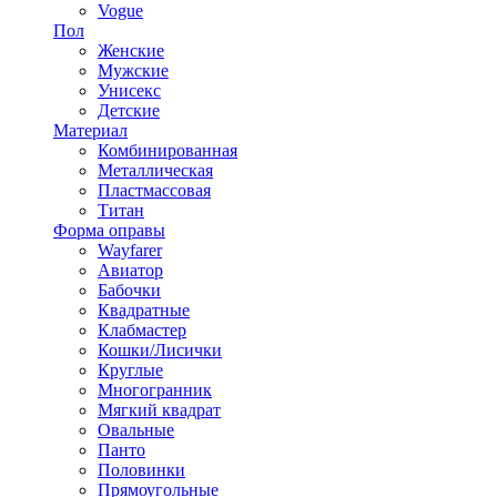
Vogue
Пол
Женские
Мужские
Унисекс
Детские
Материал
Комбинированная
Металлическая
Пластмассовая
Титан
Форма оправы
Wayfarer
Авиатор
Бабочки
Квадратные
Клабмастер
Кошки/Лисички
Круглые
Многогранник
Мягкий квадрат
Овальные
Панто
Половинки
Прямоугольные