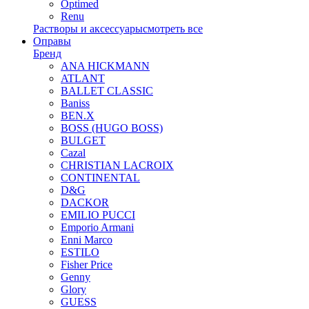
Optimed
Renu
Растворы и аксессуары
смотреть все
Оправы
Бренд
ANA HICKMANN
ATLANT
BALLET CLASSIC
Baniss
BEN.X
BOSS (HUGO BOSS)
BULGET
Cazal
CHRISTIAN LACROIX
CONTINENTAL
D&G
DACKOR
EMILIO PUCCI
Emporio Armani
Enni Marco
ESTILO
Fisher Price
Genny
Glory
GUESS