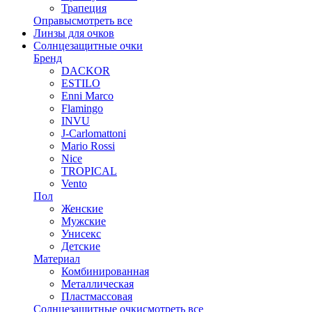
Трапеция
Оправы
смотреть все
Линзы для очков
Солнцезащитные очки
Бренд
DACKOR
ESTILO
Enni Marco
Flamingo
INVU
J-Carlomattoni
Mario Rossi
Nice
TROPICAL
Vento
Пол
Женские
Мужские
Унисекс
Детские
Материал
Комбинированная
Металлическая
Пластмассовая
Солнцезащитные очки
смотреть все