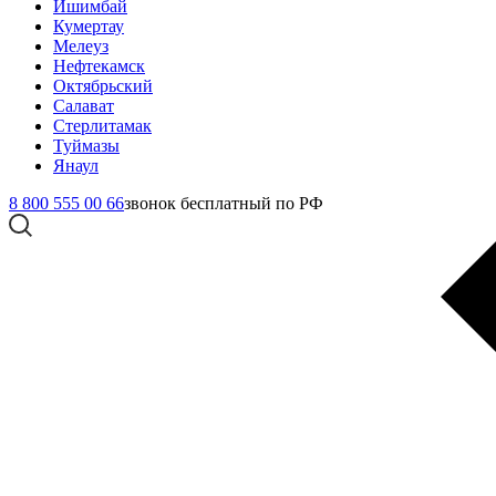
Ишимбай
Кумертау
Мелеуз
Нефтекамск
Октябрьский
Салават
Стерлитамак
Туймазы
Янаул
8 800 555 00 66
звонок бесплатный по РФ