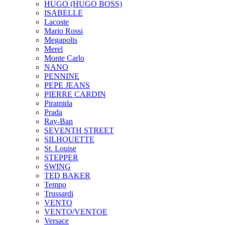
HUGO (HUGO BOSS)
ISABELLE
Lacoste
Mario Rossi
Megapolis
Merel
Monte Carlo
NANO
PENNINE
PEPE JEANS
PIERRE CARDIN
Piramida
Prada
Ray-Ban
SEVENTH STREET
SILHOUETTE
St. Louise
STEPPER
SWING
TED BAKER
Tempo
Trussardi
VENTO
VENTO/VENTOE
Versace