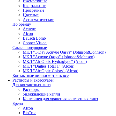
Ежемесячные
Квартальные
Прозрачные
Цветные
Астигматические
По бренду
Acuvue
Alcon
Bausch Lomb
Cooper Vision
Самые популярные
МКЛ "1-Day Acuvue Oasys" (Johnson&Johnson)
МКЛ "Acuvue Oasys" (Johnson&Johnson)
МКЛ "Air Optix Hydraglyde" (Alcon)
МКЛ "Dailies Total 1" (Alcon)
МКЛ "Air Optix Colors" (Alcon)
Контактные линзы
смотреть все
Растворы и аксессуары
Для контактных линз
Растворы
Увлажняющие капли
Контейнер для хранения контактных линз
Бренд
Alcon
BioTrue